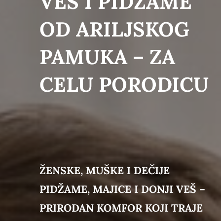
VEŠ I PIDŽAME
Kontakt
OD ARILJSKOG
PAMUKA – ZA
CELU PORODICU
ŽENSKE, MUŠKE I DEČIJE
PIDŽAME, MAJICE I DONJI VEŠ –
PRIRODAN KOMFOR KOJI TRAJE