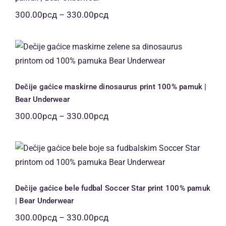
Распон
300.00
рсд
–
330.00
рсд
цена:
од
300.00рсд
Dečije gaćice maskirne dinosaurus
до
print 100% pamuk | Bear Underwear
330.00рсд
Dečije gaćice maskirne dinosaurus print 100% pamuk |
Bear Underwear
Распон
300.00
рсд
–
330.00
рсд
цена:
од
300.00рсд
Dečije gaćice bele fudbal Soccer Star
до
print 100% pamuk | Bear Underwear
330.00рсд
Dečije gaćice bele fudbal Soccer Star print 100% pamuk
| Bear Underwear
Распон
300.00
рсд
–
330.00
рсд