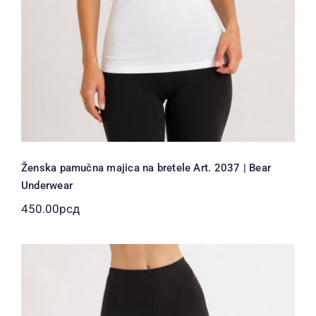
Ženska pamučna majica na bretele Art. 2037 | Bear
Underwear
450.00
рсд