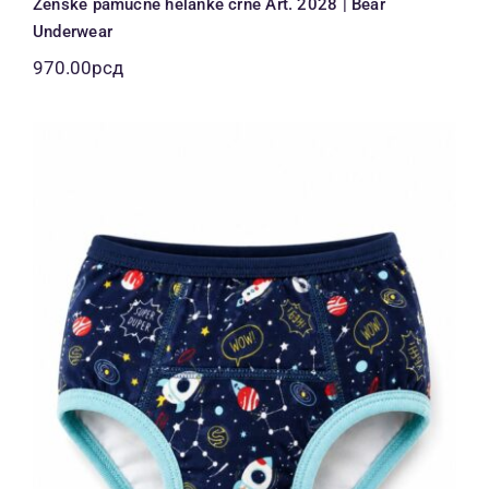
Ženske pamučne helanke crne Art. 2028 | Bear
Underwear
970.00
рсд
Dečije muške gaćice teget svemir
rakete print 100% pamuk | Bear
Underwear