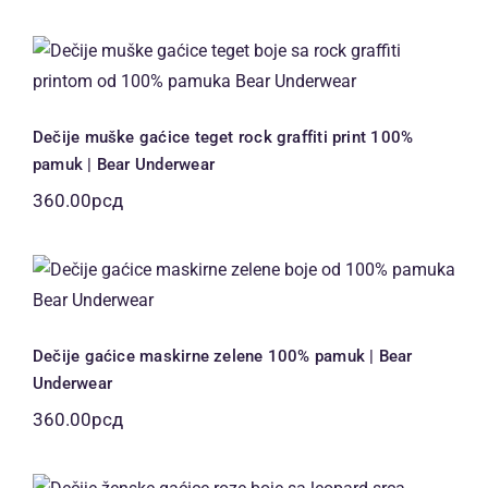
цена:
од
Dečije muške gaćice teget rock
300.00рсд
graffiti print 100% pamuk | Bear
до
Underwear
330.00рсд
Dečije muške gaćice teget rock graffiti print 100%
pamuk | Bear Underwear
360.00
рсд
Dečije gaćice maskirne zelene 100%
pamuk | Bear Underwear
Dečije gaćice maskirne zelene 100% pamuk | Bear
Underwear
360.00
рсд
Dečije ženske gaćice roze leopard