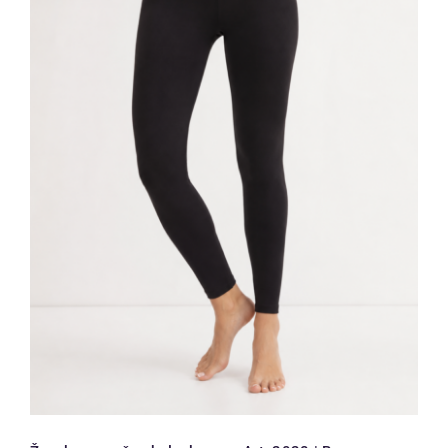
Ženske pamučne helanke crne Art.
2028 | Bear Underwear