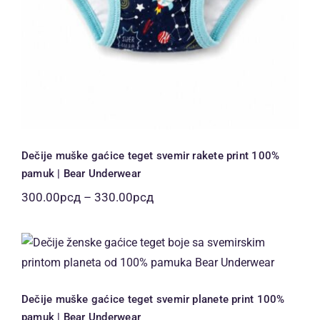
Dečije muške gaćice teget svemir rakete print 100%
pamuk | Bear Underwear
Распон
300.00
рсд
–
330.00
рсд
цена:
од
Dečije muške gaćice teget svemir
300.00рсд
planete print 100% pamuk | Bear
до
Underwear
330.00рсд
Dečije muške gaćice teget svemir planete print 100%
pamuk | Bear Underwear