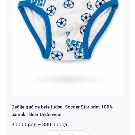
Dečije gaćice bele fudbal Soccer
Star print 100% pamuk | Bear
Underwear
Dečije gaćice bele fudbal Soccer Star print 100%
pamuk | Bear Underwear
Распон
300.00
рсд
–
330.00
рсд
цена: