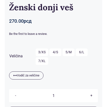
Ženski donji veš
270.00
рсд
Be the first to leave a review.

3/XS
4/S
5/M
6/L
Veličina
7/XL
Vodič za veličine
Ženski
donji