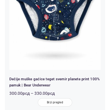
Dečije muške gaćice teget svemir
planete print 100% pamuk | Bear
Underwear
Dečije muške gaćice teget svemir planete print 100%
pamuk | Bear Underwear
Распон
300.00
рсд
–
330.00
рсд
цена:
од
Brzi pregled
300.00рсд