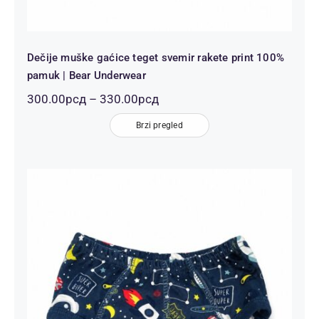
Dečije muške gaćice teget svemir rakete print 100%
pamuk | Bear Underwear
Распон
300.00
рсд
–
330.00
рсд
цена:
од
Brzi pregled
300.00рсд
до
330.00рсд