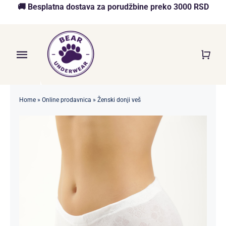
Skip
🚚 Besplatna dostava za porudžbine preko 3000 RSD
to
content
Toggle
Navigation
Početna
Home
»
Online prodavnica
»
Ženski donji veš
Akcija
O nama
Online Prodavnica
Blog