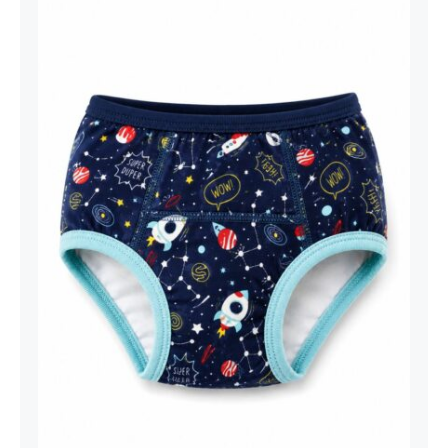
Dečije muške gaćice teget svemir
rakete print 100% pamuk | Bear
Underwear