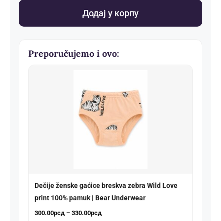
veš
Додај у корпу
количина
Preporučujemo i ovo:
Dečije ženske gaćice breskva zebra Wild Love
print 100% pamuk | Bear Underwear
Распон
300.00
рсд
–
330.00
рсд