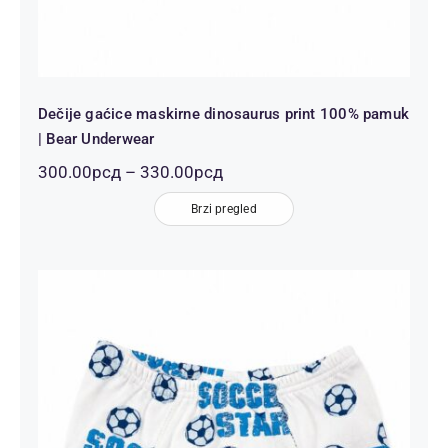
Dečije gaćice maskirne dinosaurus print 100% pamuk
| Bear Underwear
Распон
300.00
рсд
–
330.00
рсд
цена:
од
Brzi pregled
300.00рсд
до
330.00рсд