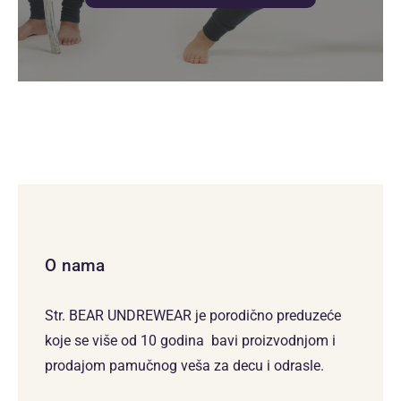
O nama
Str. BEAR UNDREWEAR je porodično preduzeće
koje se više od 10 godina bavi proizvodnjom i
prodajom pamučnog veša za decu i odrasle.