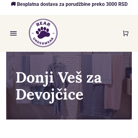
Skip
🚚 Besplatna dostava za porudžbine preko 3000 RSD
to
content
Toggle
Navigation
Početna
Akcija
Donji Veš za
O nama
Devojčice
Online Prodavnica
Blog