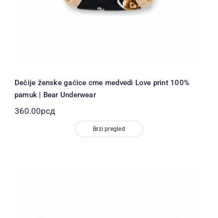
Dečije ženske gaćice crne medvedi Love print 100%
pamuk | Bear Underwear
360.00
рсд
Brzi pregled