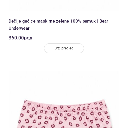
Dečije gaćice maskirne zelene 100% pamuk | Bear
Underwear
360.00
рсд
Brzi pregled