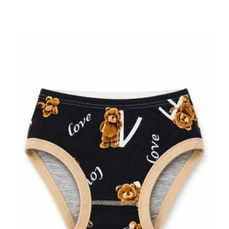
Dečije ženske gaćice crne medvedi
Love print 100% pamuk | Bear
Underwear