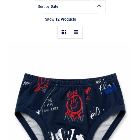
Kontakt
Sort by
Date
Show
12 Products
Dečije muške gaćice teget rock
graffiti print 100% pamuk | Bear
Underwear