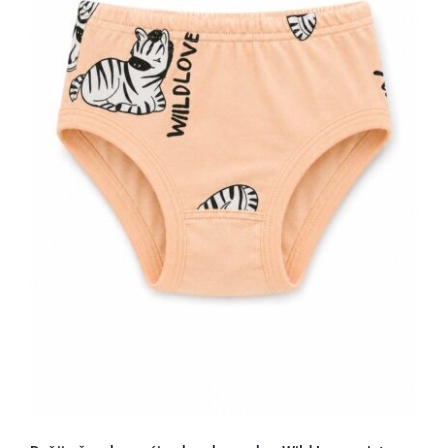
Dečije ženske gaćice breskva zebra
Wild Love print 100% pamuk | Bear
Underwear