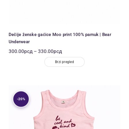
Dečije ženske gaćice Moo print 100% pamuk | Bear
Underwear
Распон
300.00
рсд
–
330.00
рсд
цена:
од
Brzi pregled
300.00рсд
до
330.00рсд
-20%