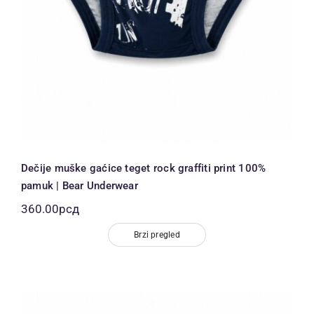
Dečije muške gaćice teget rock graffiti print 100%
pamuk | Bear Underwear
360.00
рсд
Brzi pregled