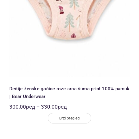
Dečije ženske gaćice roze srca šuma print 100% pamuk
| Bear Underwear
Распон
300.00
рсд
–
330.00
рсд
цена:
од
Brzi pregled
300.00рсд
до
330.00рсд