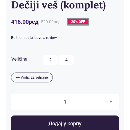
Dečiji veš (komplet)
416.00
рсд
520.00
рсд
20% OFF
Оригинална
Тренутна
цена
цена
је
је:
Be the first to leave a review.
била:
416.00рсд.
520.00рсд.

Veličina
2
4
Vodič za veličine
Dečiji
veš
(komplet)
Додај у корпу
количина