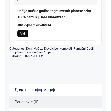
Dečije muške gaćice teget svemir planete print
100% pamuk | Bear Underwear
Распон
300.00
рсд
–
330.00
рсд
цена:
Vidi
од
300.00рсд
до
Categories:
Donji Veš za Devojčice
,
Kompleti
,
Pamučni Dečiji
Donji Veš
,
Pamučni Veš Arilje
330.00рсд
SKU:
ART3037-3-1-1-2
Додатне информације
Рецензије (0)