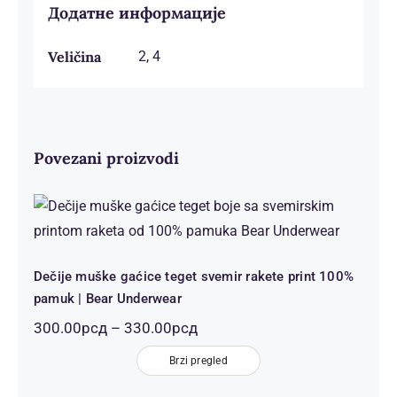
Додатне информације
Veličina
2, 4
Povezani proizvodi
Dečije muške gaćice teget svemir
rakete print 100% pamuk | Bear
Underwear
Dečije muške gaćice teget svemir rakete print 100%
pamuk | Bear Underwear
Распон
300.00
рсд
–
330.00
рсд
цена:
од
Brzi pregled
300.00рсд