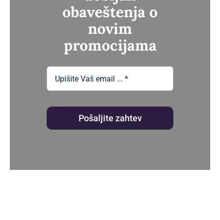
obaveštenja o
novim
promocijama
Pošaljite zahtev