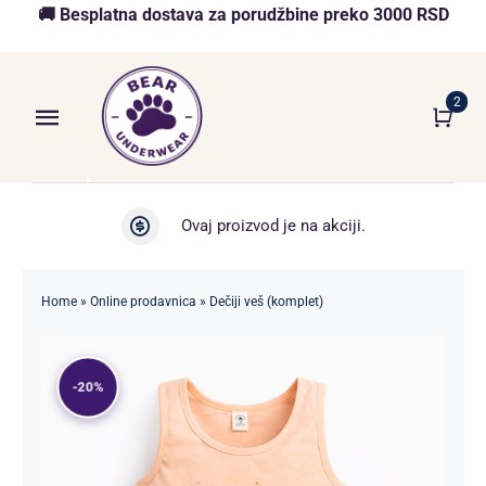
Skip
🚚 Besplatna dostava za porudžbine preko 3000 RSD
to
content
2
Toggle
Navigation
Početna
Ovaj proizvod je na akciji.
Akcija
Home
»
Online prodavnica
»
Dečiji veš (komplet)
O nama
Online Prodavnica
-20%
Blog