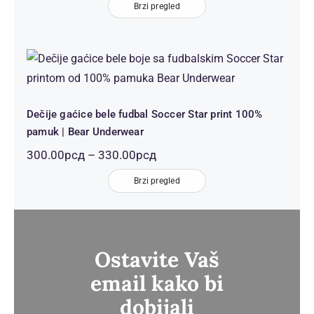
од
Brzi pregled
300.00рсд
до
330.00рсд
Dečije gaćice bele fudbal Soccer
Star print 100% pamuk | Bear
Underwear
Dečije gaćice bele fudbal Soccer Star print 100%
pamuk | Bear Underwear
Распон
300.00
рсд
–
330.00
рсд
цена:
од
Brzi pregled
300.00рсд
до
330.00рсд
Ostavite Vaš
email kako bi
dobijali