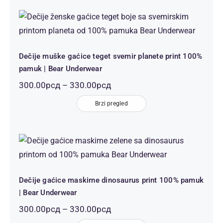
до
330.00рсд
Dečije muške gaćice teget svemir
planete print 100% pamuk | Bear
Underwear
Dečije muške gaćice teget svemir planete print 100%
pamuk | Bear Underwear
Распон
300.00
рсд
–
330.00
рсд
цена:
од
Brzi pregled
300.00рсд
до
330.00рсд
Dečije gaćice maskirne dinosaurus
print 100% pamuk | Bear
Underwear
Dečije gaćice maskirne dinosaurus print 100% pamuk
| Bear Underwear
Распон
300.00
рсд
–
330.00
рсд
цена: