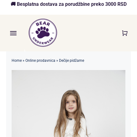
Skip
🚚 Besplatna dostava za porudžbine preko 3000 RSD
to
content
Toggle
Navigation
Početna
Home
»
Online prodavnica
»
Dečije pidžame
Akcija
O nama
Online Prodavnica
Blog