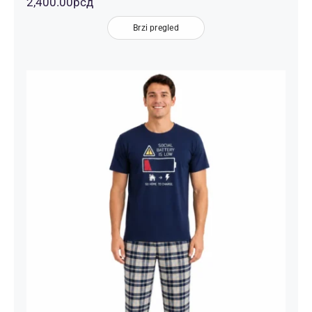
2,400.00
рсд
Brzi pregled
Muška Pidžama Social Battery Teget
Sivi Karirani – Kratki Rukav | Bear
Underwear