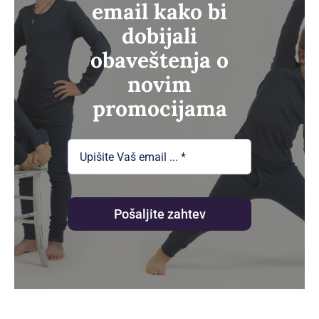
email kako bi
dobijali
obaveštenja o
novim
promocijama
Pošaljite zahtev