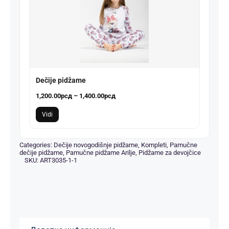
Dečije pidžame
Распон
1,200.00
рсд
–
1,400.00
рсд
цена:
Vidi
од
1,200.00рсд
до
Categories:
Dečije novogodišnje pidžame
,
Kompleti
,
Pamučne
dečije pidžame
,
Pamučne pidžame Arilje
,
Pidžame za devojčice
1,400.00рсд
SKU:
ART3035-1-1