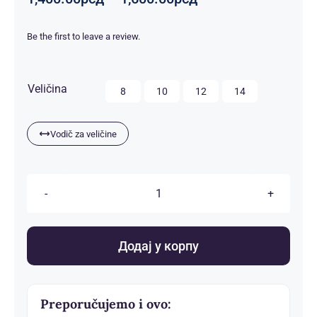
цена:
од
Be the first to leave a review.
1,400.00рсд
до
1,600.00рсд

Veličina
8
10
12
14
Vodič za veličine
Dečije
pidžame
количина
Додај у корпу
Preporučujemo i ovo: