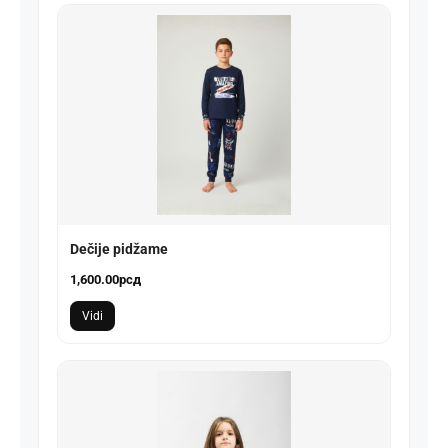
Dečije pidžame
1,600.00
рсд
Vidi