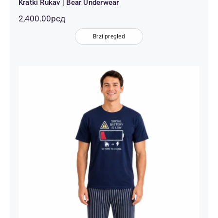
Kratki Rukav | Bear Underwear
2,400.00
рсд
Brzi pregled
Muška Pidžama Social Battery Teget
– Kratki Rukav i Prugaste Pantalone
| Bear Underwear