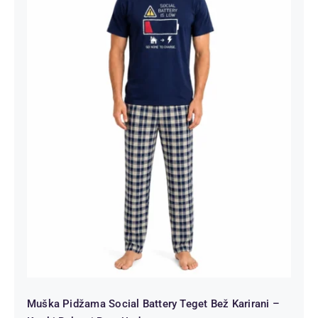
Muška Pidžama Social Battery Teget
Bež Karirani – Kratki Rukav | Bear
Underwear
Muška Pidžama Social Battery Teget Bež Karirani –