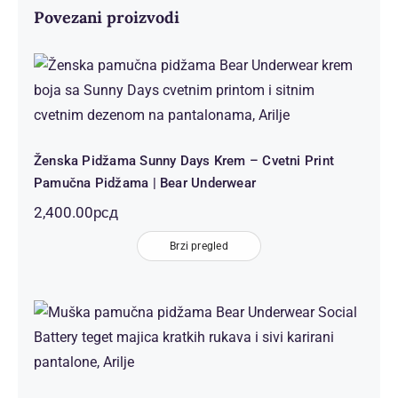
Povezani proizvodi
Ženska Pidžama Sunny Days Krem –
Cvetni Print Pamučna Pidžama |
Bear Underwear
Ženska Pidžama Sunny Days Krem – Cvetni Print
Pamučna Pidžama | Bear Underwear
2,400.00
рсд
Brzi pregled
Muška Pidžama Social Battery Teget
Sivi Karirani – Kratki Rukav | Bear
Underwear