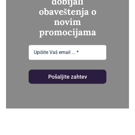
dobijali
obaveštenja o
novim
promocijama
Pošaljite zahtev