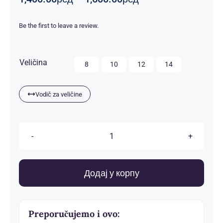
цена:
од
Be the first to leave a review.
1,400.00рсд
до
1,600.00рсд

Veličina
8
10
12
14
Vodič za veličine
Dečije
pidžame
количина
Додај у корпу
Preporučujemo i ovo: