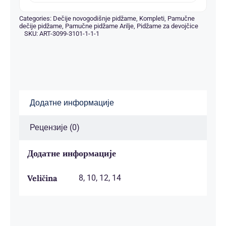
590.00рсд.
Categories:
Dečije novogodišnje pidžame
,
Kompleti
,
Pamučne
dečije pidžame
,
Pamučne pidžame Arilje
,
Pidžame za devojčice
SKU:
ART-3099-3101-1-1-1
Додатне информације
Рецензије (0)
Додатне информације
Veličina
8, 10, 12, 14