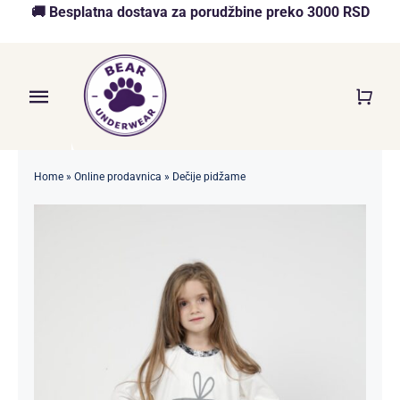
Skip
🚚 Besplatna dostava za porudžbine preko 3000 RSD
to
content
Toggle
Navigation
Početna
Home
»
Online prodavnica
»
Dečije pidžame
Akcija
O nama
Online Prodavnica
Blog