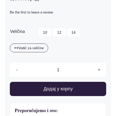
Kontakt
Be the first to leave a review.

Veličina
10
12
14
Vodič za veličine
Dečije
pidžame
количина
Додај у корпу
Preporučujemo i ovo: