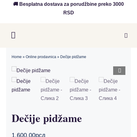
Skip
🚚 Besplatna dostava za porudžbine preko 3000
to
RSD
content
Toggle
Navigation
Početna
Home
»
Online prodavnica
»
Dečije pidžame
Akcija
O nama
Online Prodavnica
Dečije pidžame
Blog
1,600.00
рсд