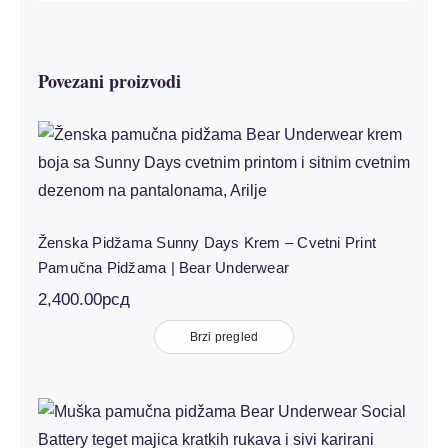
Povezani proizvodi
Ženska Pidžama Sunny Days Krem –
Cvetni Print Pamučna Pidžama | Bear
Underwear
Ženska Pidžama Sunny Days Krem – Cvetni Print
Pamučna Pidžama | Bear Underwear
2,400.00
рсд
Brzi pregled
Muška Pidžama Social Battery Teget
Sivi Karirani – Kratki Rukav | Bear