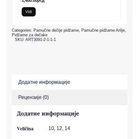
1,400.00
рсд
Vidi
Categories:
Pamučne dečije pidžame
,
Pamučne pidžame Arilje
,
Pidžame za dečake
SKU:
ART3091-2-1-1-1
Додатне информације
Рецензије (0)
Додатне информације
Veličina
10, 12, 14