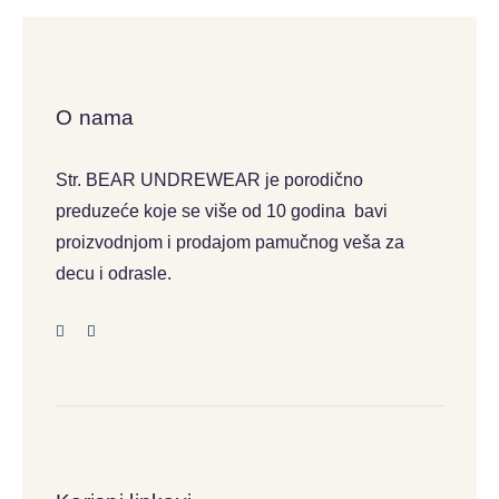
O nama
Str. BEAR UNDREWEAR je porodično
preduzeće koje se više od 10 godina bavi
proizvodnjom i prodajom pamučnog veša za
decu i odrasle.