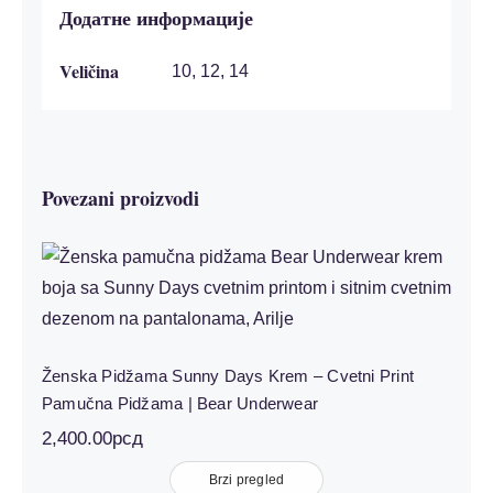
Додатне информације
Veličina
10, 12, 14
Povezani proizvodi
Ženska Pidžama Sunny Days Krem –
Cvetni Print Pamučna Pidžama | Bear
Underwear
Ženska Pidžama Sunny Days Krem – Cvetni Print
Pamučna Pidžama | Bear Underwear
2,400.00
рсд
Brzi pregled