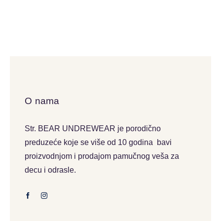
O nama
Str. BEAR UNDREWEAR je porodično
preduzeće koje se više od 10 godina bavi
proizvodnjom i prodajom pamučnog veša za
decu i odrasle.