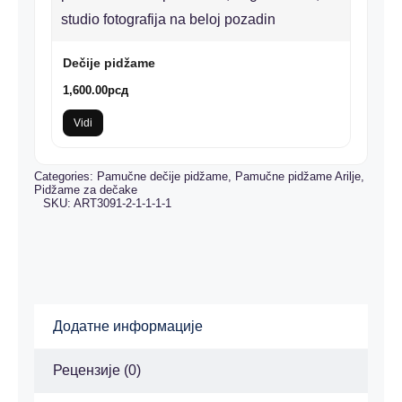
Dečije pidžame
1,600.00
рсд
Vidi
Categories:
Pamučne dečije pidžame
,
Pamučne pidžame Arilje
,
Pidžame za dečake
SKU:
ART3091-2-1-1-1-1
Додатне информације
Рецензије (0)