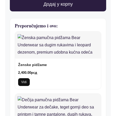
количина
Додај у корпу
Preporučujemo i ovo:
Ženske pidžame
2,400.00
рсд
Vidi