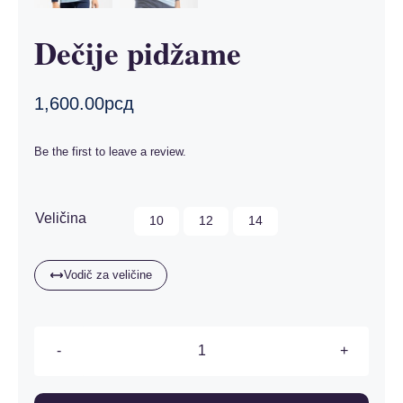
Dečije pidžame
1,600.00
рсд
Be the first to leave a review.

Veličina
10
12
14
Vodič za veličine
Dečije
pidžame