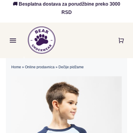
Skip
🚚 Besplatna dostava za porudžbine preko 3000
to
RSD
content
Toggle
Navigation
Početna
Home
»
Online prodavnica
»
Dečije pidžame
Akcija
O nama
Online Prodavnica
Blog