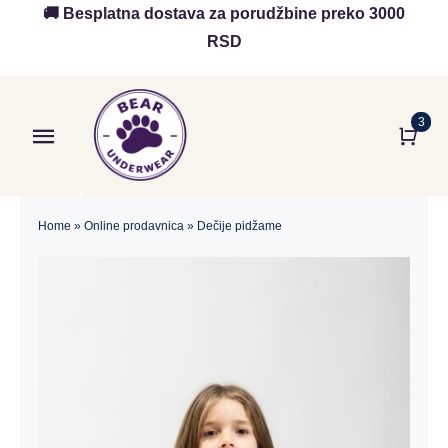
Skip
🚚 Besplatna dostava za porudžbine preko 3000
to
RSD
content
3
Toggle
Navigation
Početna
Home
»
Online prodavnica
»
Dečije pidžame
Akcija
O nama
Online Prodavnica
Blog