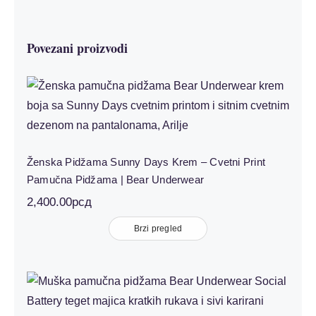
Povezani proizvodi
Ženska Pidžama Sunny Days Krem –
Cvetni Print Pamučna Pidžama | Bear
Underwear
Ženska Pidžama Sunny Days Krem – Cvetni Print
Pamučna Pidžama | Bear Underwear
2,400.00
рсд
Brzi pregled
Muška Pidžama Social Battery Teget
Sivi Karirani – Kratki Rukav | Bear
Underwear