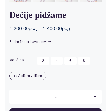
Dečije pidžame
Распон
1,200.00
рсд
–
1,400.00
рсд
цена:
од
Be the first to leave a review.
1,200.00рсд
до
1,400.00рсд

Veličina
2
4
6
8
Vodič za veličine
Dečije
pidžame