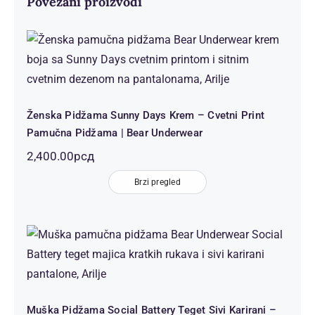
Povezani proizvodi
Ženska Pidžama Sunny Days Krem –
Cvetni Print Pamučna Pidžama |
Bear Underwear
Ženska Pidžama Sunny Days Krem – Cvetni Print
Pamučna Pidžama | Bear Underwear
2,400.00
рсд
Brzi pregled
Muška Pidžama Social Battery Teget
Sivi Karirani – Kratki Rukav | Bear
Underwear
Muška Pidžama Social Battery Teget Sivi Karirani –