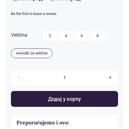
цена:
од
Be the first to leave a review.
1,200.00рсд
до
1,400.00рсд

Veličina
2
4
6
8
Vodič za veličine
Dečije
pidžame
количина
Додај у корпу
Preporučujemo i ovo: