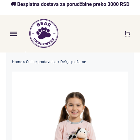
Skip
🚚 Besplatna dostava za porudžbine preko 3000 RSD
to
content
Toggle
Navigation
Početna
Home
»
Online prodavnica
»
Dečije pidžame
Akcija
O nama
Online Prodavnica
Blog