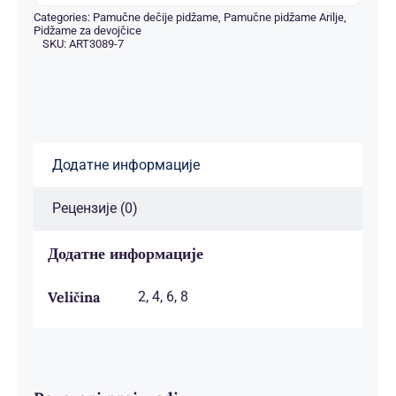
до
Categories:
Pamučne dečije pidžame
,
Pamučne pidžame Arilje
,
Pidžame za devojčice
1,400.00рсд
SKU:
ART3089-7
Додатне информације
Рецензије (0)
Додатне информације
Veličina
2, 4, 6, 8