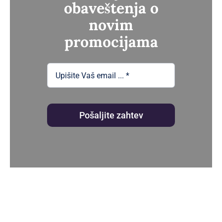
obaveštenja o
novim
promocijama
Pošaljite zahtev