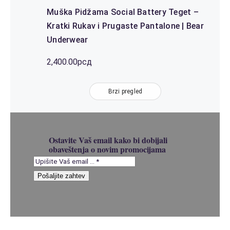
Muška Pidžama Social Battery Teget –
Kratki Rukav i Prugaste Pantalone | Bear
Underwear
2,400.00
рсд
Brzi pregled
Ostavite Vaš email kako bi dobijali
obaveštenja o novim promocijama
Pošaljite zahtev