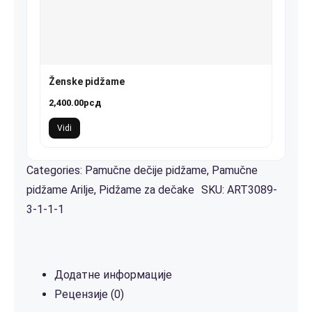
Ženske pidžame
2,400.00
рсд
Vidi
Categories:
Pamučne dečije pidžame
,
Pamučne
pidžame Arilje
,
Pidžame za dečake
SKU:
ART3089-
3-1-1-1
Додатне информације
Рецензије (0)