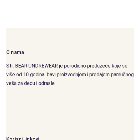
O nama
Str. BEAR UNDREWEAR je porodično preduzeće koje se
više od 10 godina bavi proizvodnjom i prodajom pamučnog
veša za decu i odrasle.
Korisni linkovi