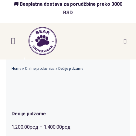
Skip
🚚 Besplatna dostava za porudžbine preko 3000
to
RSD
content
Toggle
Navigation
Početna
Home
»
Online prodavnica
»
Dečije pidžame
Akcija
O nama
Online Prodavnica
Dečije pidžame
Распон
1,200.00
рсд
–
1,400.00
рсд
Blog
цена: