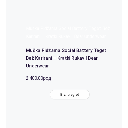
Muška Pidžama Social Battery Teget Bež
Karirani – Kratki Rukav | Bear Underwear
Muška Pidžama Social Battery Teget
Bež Karirani – Kratki Rukav | Bear
Underwear
2,400.00
рсд
Brzi pregled