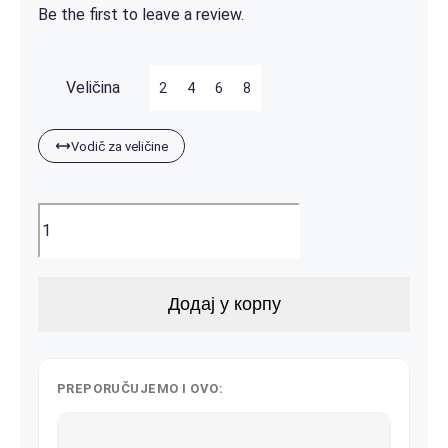
Be the first to leave a review.
од
Kontakt
1,200.00рсд
до
Veličina
2
4
6
8
1,400.00рсд
Vodič za veličine
Dečije
pidžame
количина
Додај у корпу
PREPORUČUJEMO I OVO: