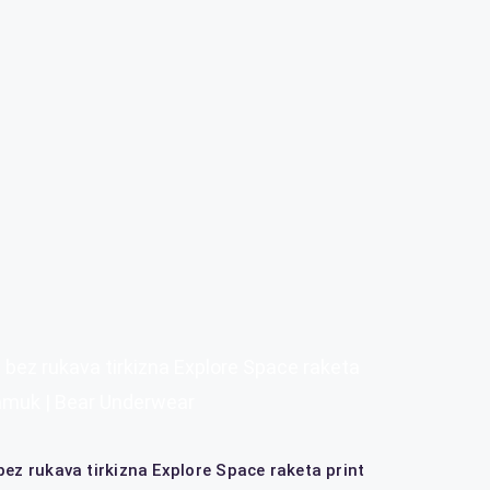
 bez rukava tirkizna Explore Space raketa
amuk | Bear Underwear
bez rukava tirkizna Explore Space raketa print