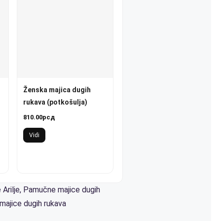
Ženska majica dugih
rukava (potkošulja)
810.00
рсд
Vidi
Arilje
,
Pamučne majice dugih
majice dugih rukava