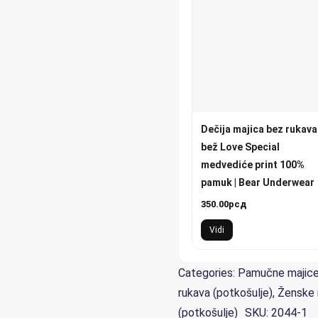
Dečija majica bez rukava
bež Love Special
medvediće print 100%
pamuk | Bear Underwear
350.00
рсд
Vidi
Categories:
Pamučne majice 
rukava (potkošulje)
,
Ženske 
(potkošulje)
SKU:
2044-1