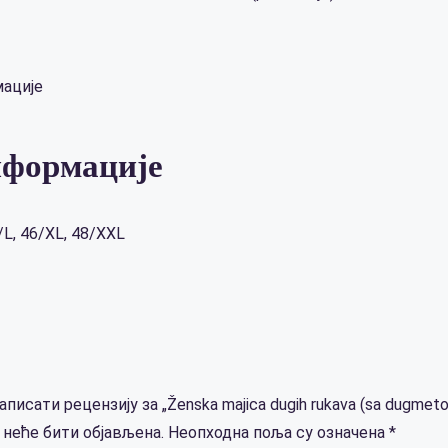
ације
нформације
/L, 46/XL, 48/XXL
аписати рецензију за „Ženska majica dugih rukava (sa dugmet
неће бити објављена.
Неопходна поља су означена
*