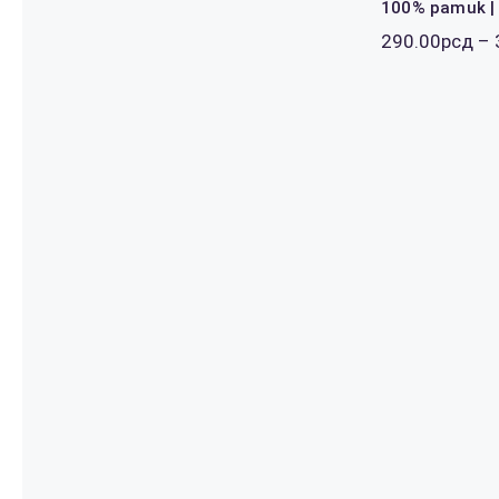
100% pamuk |
290.00
рсд
–