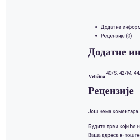
Додатне информ
Рецензије (0)
Додатне и
40/S, 42/M, 44
Veličina
Рецензије
Још нема коментара.
Будите први који ће н
Ваша адреса е-поште 