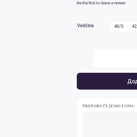
Be the first to leave a review.
Veličina
40/S
42
Дод
PREPORUČUJEMO I OVO: