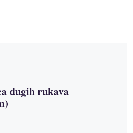
ca dugih rukava
m)