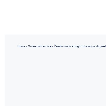
Skip
to
content
Home
»
Online prodavnica
»
Ženska majica dugih rukava (sa dugme