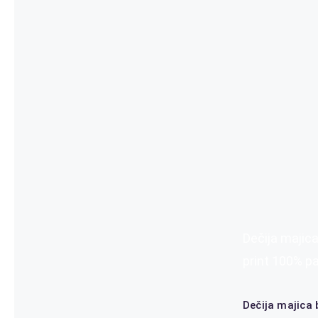
Dečija majica
print 100% p
Dečija majica 