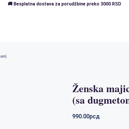
🚚 Besplatna dostava za porudžbine preko 3000 RSD
tom)
Ženska maji
(sa dugmeto
990.00
рсд