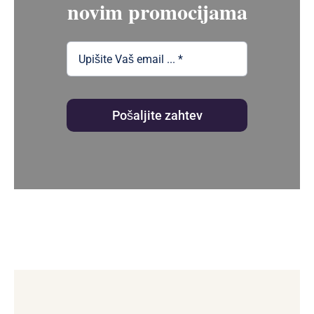
novim promocijama
Pošaljite zahtev