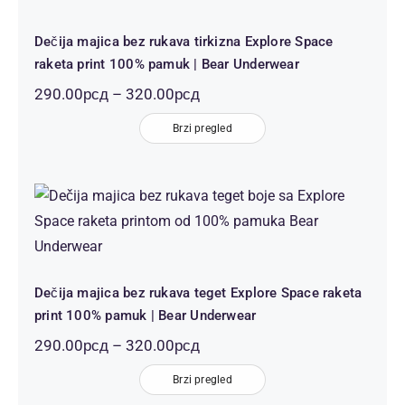
Dečija majica bez rukava tirkizna Explore Space
raketa print 100% pamuk | Bear Underwear
Распон
290.00
рсд
–
320.00
рсд
цена:
Brzi pregled
од
290.00рсд
до
320.00рсд
Dečija majica bez rukava teget Explore
Space raketa print 100% pamuk | Bear
Underwear
Dečija majica bez rukava teget Explore Space raketa
print 100% pamuk | Bear Underwear
Распон
290.00
рсд
–
320.00
рсд
цена:
Brzi pregled
од
290.00рсд