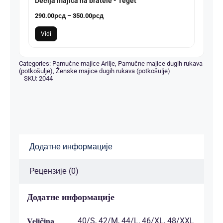
Dečija majica na bratele - Teget
Распон
290.00
рсд
–
350.00
рсд
цена:
Vidi
од
290.00рсд
до
Categories:
Pamučne majice Arilje
,
Pamučne majice dugih rukava
(potkošulje)
,
Ženske majice dugih rukava (potkošulje)
350.00рсд
SKU:
2044
Додатне информације
Рецензије (0)
Додатне информације
Veličina
40/S, 42/M, 44/L, 46/XL, 48/XXL