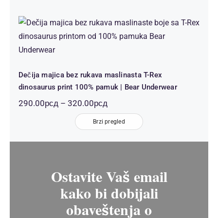
до
320.00рсд
Dečija majica bez rukava maslinasta T-
Rex dinosaurus print 100% pamuk |
Bear Underwear
Dečija majica bez rukava maslinasta T-Rex
dinosaurus print 100% pamuk | Bear Underwear
Распон
290.00
рсд
–
320.00
рсд
цена:
Brzi pregled
од
290.00рсд
до
320.00рсд
Ostavite Vaš email
kako bi dobijali
obaveštenja o