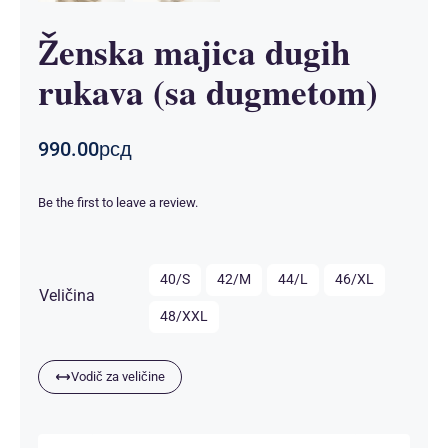
Ženska majica dugih
rukava (sa dugmetom)
990.00
рсд
Be the first to leave a review.

40/S
42/M
44/L
46/XL
Veličina
48/XXL
Vodič za veličine