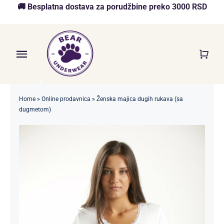
Skip
🚚 Besplatna dostava za porudžbine preko 3000 RSD
to
content
Toggle
Navigation
Početna
Home
»
Online prodavnica
»
Ženska majica dugih rukava (sa
dugmetom)
Akcija
O nama
Online Prodavnica
Blog