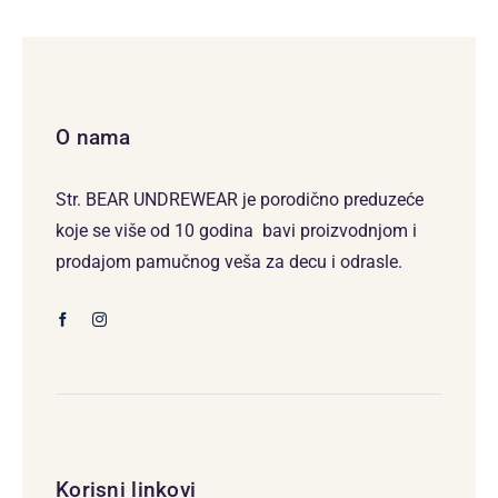
O nama
Str. BEAR UNDREWEAR je porodično preduzeće
koje se više od 10 godina bavi proizvodnjom i
prodajom pamučnog veša za decu i odrasle.
Korisni linkovi