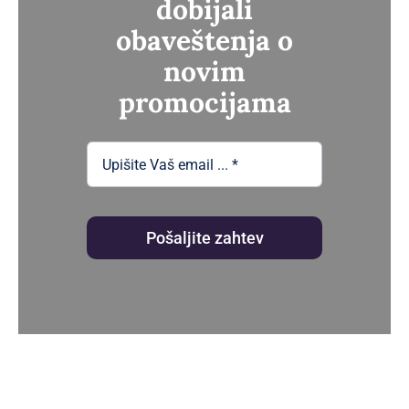
dobijali
obaveštenja o
novim
promocijama
Pošaljite zahtev