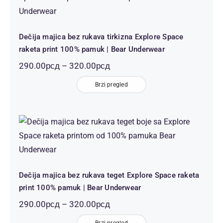
pamuk | Bear Underwear
Dečija majica bez rukava tirkizna Explore Space
raketa print 100% pamuk | Bear Underwear
Распон
290.00
рсд
–
320.00
рсд
цена:
Brzi pregled
од
290.00рсд
до
320.00рсд
Dečija majica bez rukava teget
Explore Space raketa print 100%
pamuk | Bear Underwear
Dečija majica bez rukava teget Explore Space raketa
print 100% pamuk | Bear Underwear
Распон
290.00
рсд
–
320.00
рсд
цена:
Brzi pregled