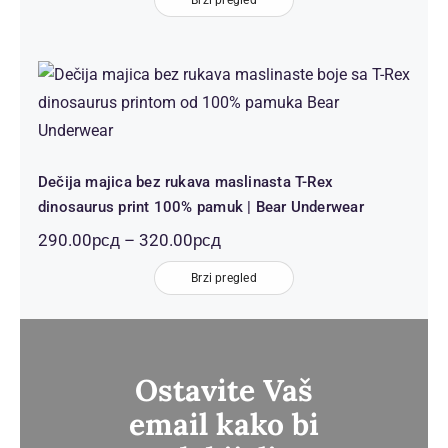
од
290.00рсд
до
320.00рсд
Dečija majica bez rukava maslinasta
T-Rex dinosaurus print 100%
pamuk | Bear Underwear
Dečija majica bez rukava maslinasta T-Rex
dinosaurus print 100% pamuk | Bear Underwear
Распон
290.00
рсд
–
320.00
рсд
цена:
Brzi pregled
од
290.00рсд
до
320.00рсд
Ostavite Vaš
email kako bi