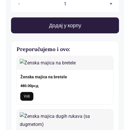
Ženska
majica
kratkih
Додај у корпу
rukava
(sa
čipkom)
Preporučujemo i ovo:
количина
Ženska majica na bretele
480.00
рсд
Vidi