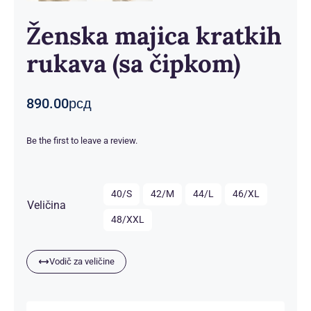
Ženska majica kratkih
rukava (sa čipkom)
890.00
рсд
Be the first to leave a review.

40/S
42/M
44/L
46/XL
Veličina
48/XXL
Vodič za veličine