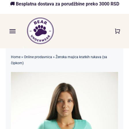
Skip
🚚 Besplatna dostava za porudžbine preko 3000 RSD
to
content
Toggle
Navigation
Početna
Home
»
Online prodavnica
»
Ženska majica kratkih rukava (sa
čipkom)
Akcija
O nama
Online Prodavnica
Blog