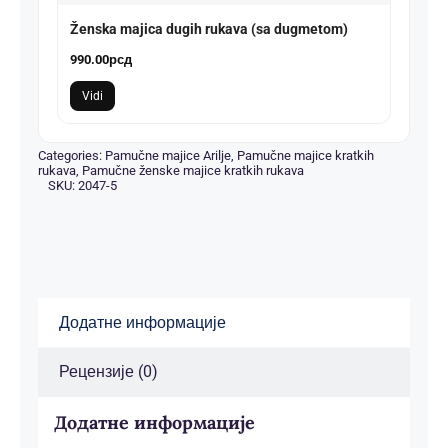
Ženska majica dugih rukava (sa dugmetom)
990.00
рсд
Vidi
Categories:
Pamučne majice Arilje
,
Pamučne majice kratkih
rukava
,
Pamučne ženske majice kratkih rukava
SKU:
2047-5
Додатне информације
Рецензије (0)
Додатне информације