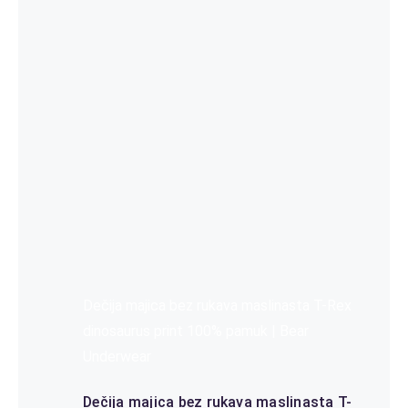
Dečija majica bez rukava maslinasta T-Rex
dinosaurus print 100% pamuk | Bear
Underwear
Dečija majica bez rukava maslinasta T-