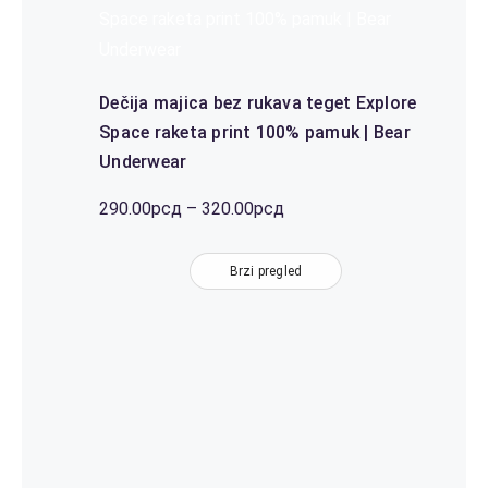
Space raketa print 100% pamuk | Bear
Underwear
Dečija majica bez rukava teget Explore
Space raketa print 100% pamuk | Bear
Underwear
Распон
290.00
рсд
–
320.00
рсд
цена:
од
Brzi pregled
290.00рсд
до
320.00рсд