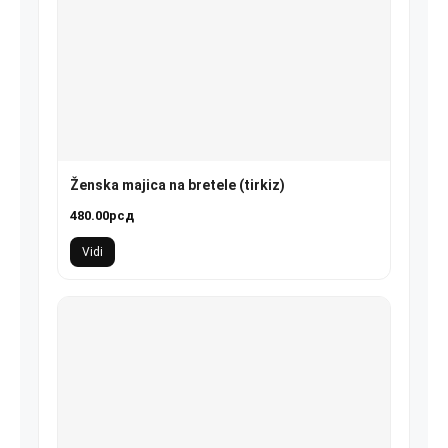
Ženska majica na bretele (tirkiz)
480.00
рсд
Vidi