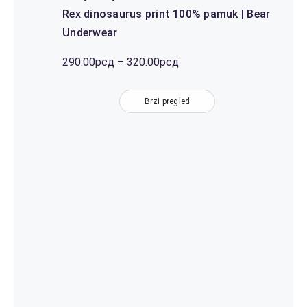
Rex dinosaurus print 100% pamuk | Bear
Underwear
Распон
290.00
рсд
–
320.00
рсд
цена:
од
Brzi pregled
290.00рсд
до
320.00рсд