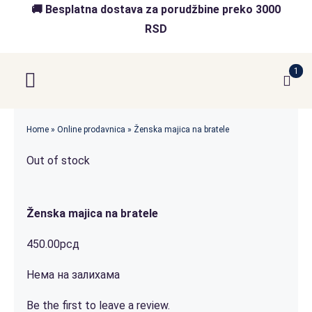
Skip
🚚 Besplatna dostava za porudžbine preko 3000
to
RSD
content
1
Toggle
Navigation
Početna
Home
»
Online prodavnica
»
Ženska majica na bratele
Out of stock
Akcija
O nama
Ženska majica na bratele
Online Prodavnica
450.00
рсд
Нема на залихама
Blog
Be the first to leave a review.