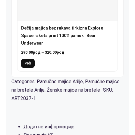
Dečija majica bez rukava tirkizna Explore
Space raketa print 100% pamuk | Bear
Underwear
Распон
290.00
рсд
–
320.00
рсд
цена:
Vidi
од
290.00рсд
до
Categories:
Pamučne majice Arilje
,
Pamučne majice
320.00рсд
na bretele Arilje
,
Ženske majice na bretele
SKU:
ART2037-1
Додатне информације