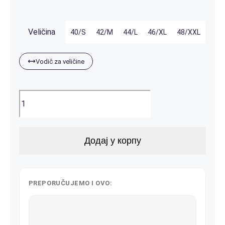
Kontakt
Veličina
40/S
42/M
44/L
46/XL
48/XXL
Vodič za veličine
Ženska
majica
na
bratele
Додај у корпу
количина
PREPORUČUJEMO I OVO: