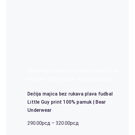
Dečija majica bez rukava plava fudbal Little
Guy print 100% pamuk | Bear Underwear
Dečija majica bez rukava plava fudbal
Little Guy print 100% pamuk | Bear
Underwear
Распон
290.00
рсд
–
320.00
рсд
цена: