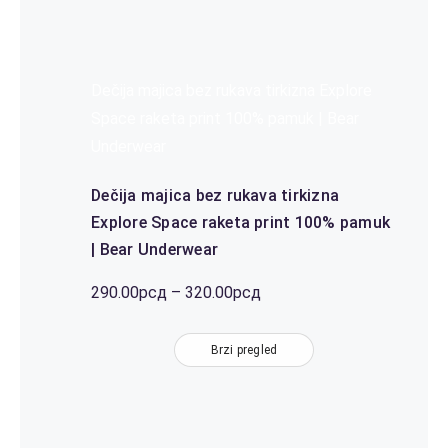
Dečija majica bez rukava tirkizna Explore
Space raketa print 100% pamuk | Bear
Underwear
Dečija majica bez rukava tirkizna
Explore Space raketa print 100% pamuk
| Bear Underwear
Распон
290.00
рсд
–
320.00
рсд
цена:
од
Brzi pregled
290.00рсд
до
320.00рсд