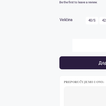
Be the first to leave a review.
Veličina
40/S
42
Дод
PREPORUČUJEMO I OVO: