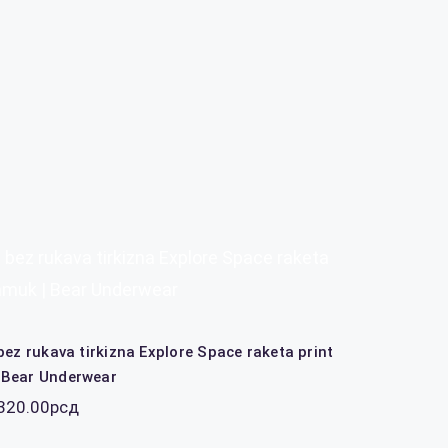
 bez rukava tirkizna Explore Space raketa
amuk | Bear Underwear
bez rukava tirkizna Explore Space raketa print
 Bear Underwear
Распон
320.00
рсд
цена:
од