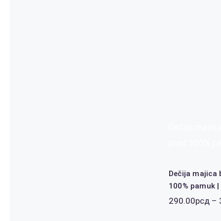
Dečija majica
print 100% p
Dečija majica 
100% pamuk |
290.00
рсд
–