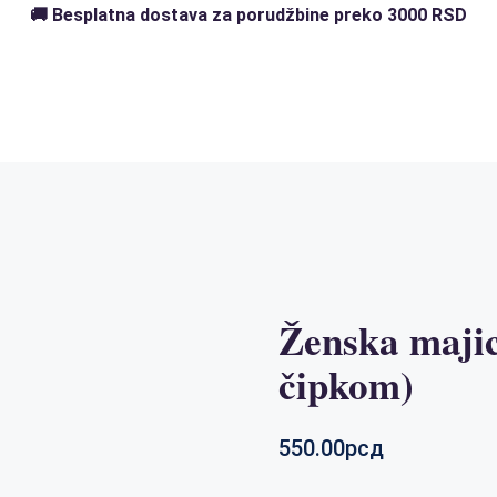
🚚 Besplatna dostava za porudžbine preko 3000 RSD
Ženska majic
čipkom)
550.00
рсд