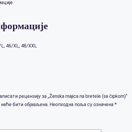
ације
нформације
/L, 46/XL, 48/XXL
писати рецензију за „Ženska majica na bretele (sa čipkom)“
неће бити објављена.
Неопходна поља су означена
*