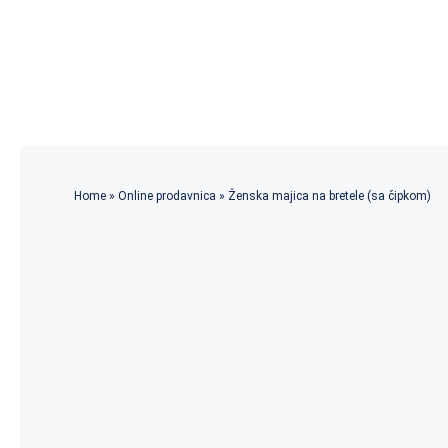
Skip
to
content
Home
»
Online prodavnica
»
Ženska majica na bretele (sa čipkom)