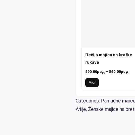
Dečija majica na kratke
rukave
Ра
490.00
рсд
–
560.00
рсд
цен
Vidi
од
490
до
Categories:
Pamučne majice 
560
Arilje
,
Ženske majice na bret