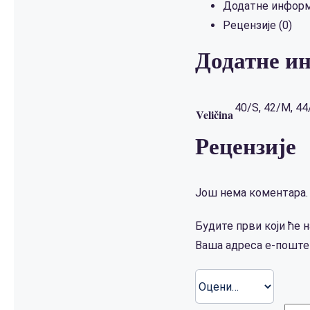
Додатне информ
Рецензије (0)
Додатне и
40/S, 42/M, 44
Veličina
Рецензије
Још нема коментара.
Будите први који ће на
Ваша адреса е-поште 