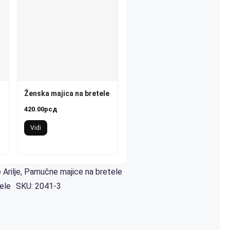
Ženska majica na bretele
420.00
рсд
спон
Vidi
а:
.00рсд
Arilje
,
Pamučne majice na bretele
.00рсд
ele
SKU:
2041-3