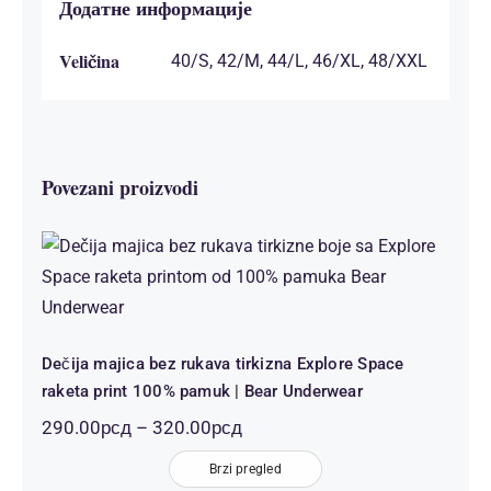
Додатне информације
Veličina
40/S, 42/M, 44/L, 46/XL, 48/XXL
Povezani proizvodi
Dečija majica bez rukava tirkizna
Explore Space raketa print 100%
pamuk | Bear Underwear
Dečija majica bez rukava tirkizna Explore Space
raketa print 100% pamuk | Bear Underwear
Распон
290.00
рсд
–
320.00
рсд
цена:
Brzi pregled
од