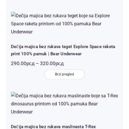
290.00рсд
до
320.00рсд
Dečija majica bez rukava teget Explore
Space raketa print 100% pamuk | Bear
Underwear
Dečija majica bez rukava teget Explore Space raketa
print 100% pamuk | Bear Underwear
Распон
290.00
рсд
–
320.00
рсд
цена:
Brzi pregled
од
290.00рсд
до
320.00рсд
Dečija majica bez rukava maslinasta T-
Rex dinosaurus print 100% pamuk |
Bear Underwear
Dečija majica bez rukava maslinasta T-Rex