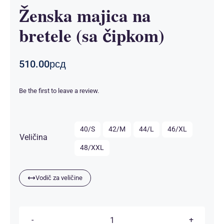
Ženska majica na
bretele (sa čipkom)
510.00
рсд
Be the first to leave a review.

40/S
42/M
44/L
46/XL
Veličina
48/XXL
Vodič za veličine