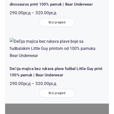
dinosaurus print 100% pamuk | Bear Underwear
Распон
290.00
рсд
–
320.00
рсд
цена:
Brzi pregled
од
290.00рсд
до
320.00рсд
Dečija majica bez rukava plava fudbal
Little Guy print 100% pamuk | Bear
Underwear
Dečija majica bez rukava plava fudbal Little Guy print
100% pamuk | Bear Underwear
Распон
290.00
рсд
–
320.00
рсд
цена:
Brzi pregled
од
290.00рсд
до
320.00рсд