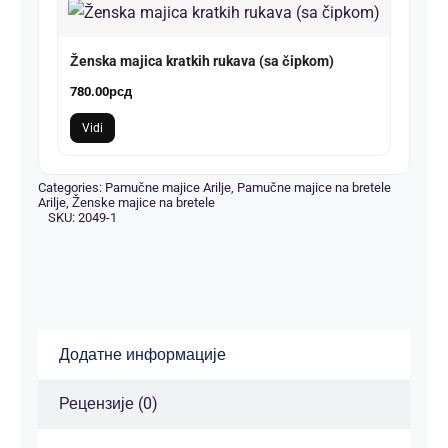
Ženska majica kratkih rukava (sa čipkom)
780.00
рсд
Vidi
Categories:
Pamučne majice Arilje
,
Pamučne majice na bretele
Arilje
,
Ženske majice na bretele
SKU:
2049-1
Додатне информације
Рецензије (0)