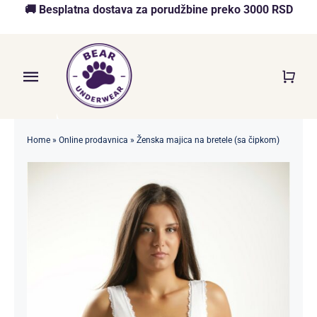
Skip
🚚 Besplatna dostava za porudžbine preko 3000 RSD
to
content
Toggle
Navigation
Početna
Home
»
Online prodavnica
»
Ženska majica na bretele (sa čipkom)
Akcija
O nama
Online Prodavnica
Blog