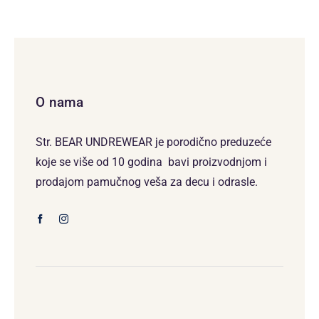
O nama
Str. BEAR UNDREWEAR je porodično preduzeće
koje se više od 10 godina bavi proizvodnjom i
prodajom pamučnog veša za decu i odrasle.