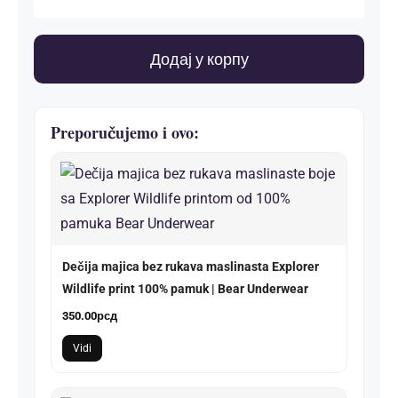
Ženska
majica
na
Додај у корпу
bretele
(sa
čipkom)
Preporučujemo i ovo:
количина
Dečija majica bez rukava maslinasta Explorer
Wildlife print 100% pamuk | Bear Underwear
350.00
рсд
Vidi