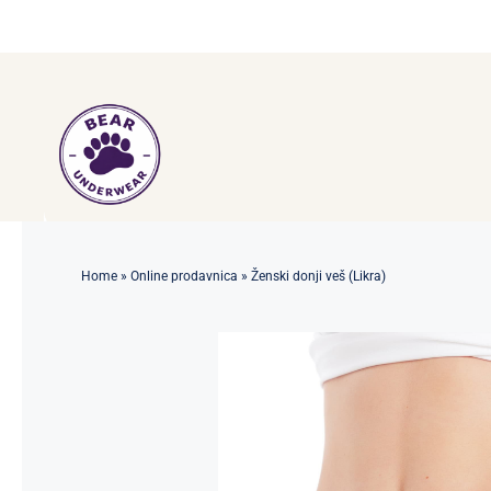
Skip
to
content
Home
»
Online prodavnica
»
Ženski donji veš (Likra)