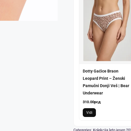
Dotty Gaćice Braon
Leopard Print – Ženski
Pamučni Donji Veš | Bear
Underwear
310.00
рсд
Vidi
Categories:
Kolekcija leto jesen 20