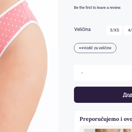
Be the first to leave a review.

Veličina
3/XS
4
Vodič za veličine
Дод
Preporučujemo i ovo