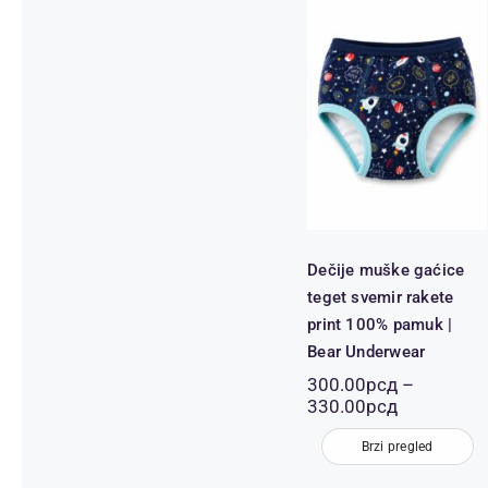
Dečije muške
gaćice teget
svemir rakete
print 100%
pamuk | Bear
Underwear
Dečije muške gaćice
teget svemir rakete
print 100% pamuk |
Bear Underwear
300.00
рсд
–
Распон
330.00
рсд
цена:
од
Brzi pregled
300.00рсд