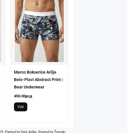
Marco Bokserice Arilje
Belo-Plavi Abstract Print |
Bear Underwear
450.00
рсд
Vidi
25
,
Pamučni Veš Arilje
,
Pamučni Ženski