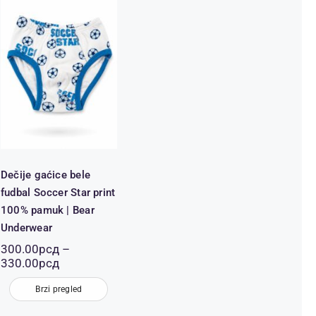
Dečije gaćice
bele fudbal
Soccer Star
print 100%
pamuk | Bear
Underwear
Dečije gaćice bele
fudbal Soccer Star print
100% pamuk | Bear
Underwear
300.00
рсд
–
Распон
330.00
рсд
цена:
од
Brzi pregled
300.00рсд