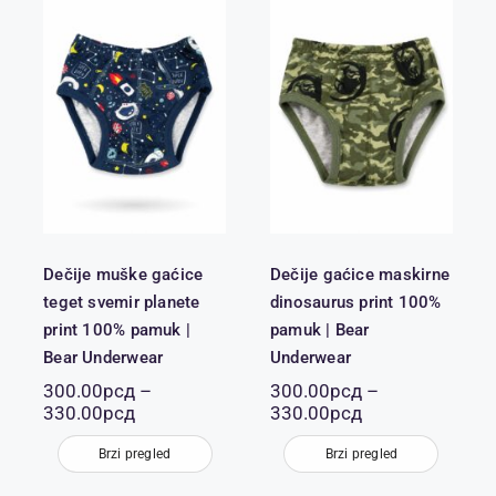
Dečije muške
Dečije gaćice
gaćice teget
maskirne
svemir
dinosaurus
planete print
print 100%
100% pamuk |
pamuk | Bear
Bear
Underwear
Underwear
Dečije muške gaćice
Dečije gaćice maskirne
teget svemir planete
dinosaurus print 100%
print 100% pamuk |
pamuk | Bear
Bear Underwear
Underwear
300.00
рсд
–
300.00
рсд
–
Распон
Распон
330.00
рсд
330.00
рсд
цена:
цена:
од
од
Brzi pregled
Brzi pregled
300.00рсд
300.00рсд