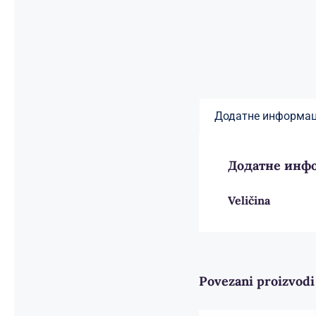
Додатне информац
Додатне инф
Veličina
Povezani proizvodi