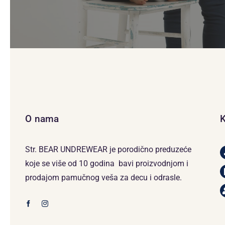
O nama
K
Str. BEAR UNDREWEAR je porodično preduzeće
koje se više od 10 godina bavi proizvodnjom i
prodajom pamučnog veša za decu i odrasle.