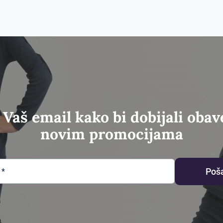
до
до
330.00рсд
330.00рсд
 Vaš email kako bi dobijali obav
novim promocijama
Poša