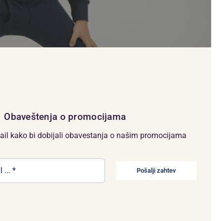
Obaveštenja o promocijama
ail kako bi dobijali obavestanja o našim promocijama
Pošalji zahtev