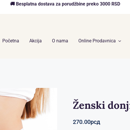
🚚 Besplatna dostava za porudžbine preko 3000 RSD
Početna
Akcija
O nama
Online Prodavnica
Ženski donji
270.00
рсд