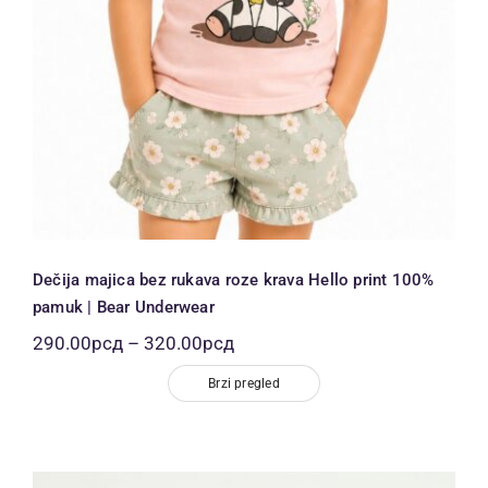
Dečija majica bez rukava roze krava Hello print 100%
pamuk | Bear Underwear
Распон
290.00
рсд
–
320.00
рсд
цена:
од
Brzi pregled
290.00рсд
до
320.00рсд