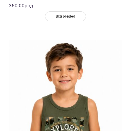
350.00
рсд
Brzi pregled
Dečija majica bez rukava maslinasta
Explorer Wildlife print 100% pamuk |
Bear Underwear