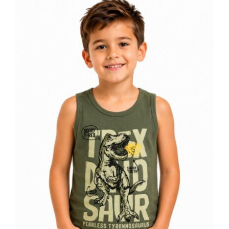
Dečija majica bez rukava maslinasta
T-Rex dinosaurus print 100% pamuk |
Bear Underwear