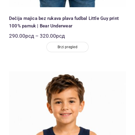
Dečija majica bez rukava plava fudbal Little Guy print
100% pamuk | Bear Underwear
Распон
290.00
рсд
–
320.00
рсд
цена:
од
Brzi pregled
290.00рсд
до
320.00рсд