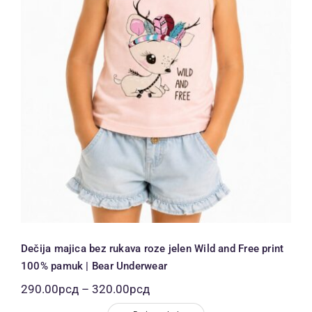
Dečija majica bez rukava roze jelen
Wild and Free print 100% pamuk |
Bear Underwear
Dečija majica bez rukava roze jelen Wild and Free print
100% pamuk | Bear Underwear
Распон
290.00
рсд
–
320.00
рсд
цена: