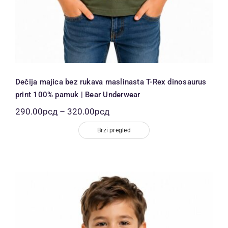
Dečija majica bez rukava maslinasta T-Rex dinosaurus
print 100% pamuk | Bear Underwear
Распон
290.00
рсд
–
320.00
рсд
цена:
од
Brzi pregled
290.00рсд
до
320.00рсд