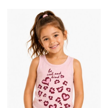
Dečija majica bez rukava roze leopard
srca Be Cool print 100% pamuk | Bear
Underwear