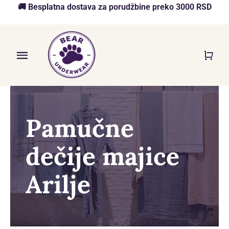
Skip
🚚 Besplatna dostava za porudžbine preko 3000 RSD
to
content
Toggle
Navigation
Početna
Akcija
Pamučne
O nama
dečije majice
Online Prodavnica
Arilje
Blog