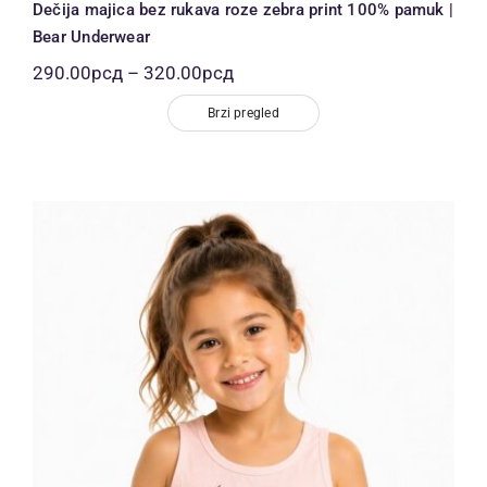
Dečija majica bez rukava roze zebra print 100% pamuk |
Bear Underwear
Распон
290.00
рсд
–
320.00
рсд
цена:
од
Brzi pregled
290.00рсд
до
320.00рсд