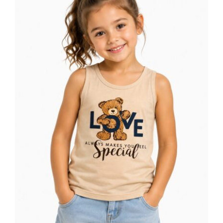
Dečija majica bez rukava bež Love
Special medvediće print 100% pamuk
| Bear Underwear