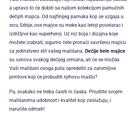
a upravo to će dobiti sa našom kolekcijom pamučnih
dečijih majica. Od najfinijeg pamuka koji se uzgaja u
srcu Srbije, ove majice su meke kao letnji povetarac i
izdržljive kao superheroj. Uz niz boja i dizajna koje
možete izabrati, sigurno ćete pronaći savršenu majicu
za jedinstveni stil vašeg mališana.
Dečije bele majice
su osnova svakog dečijeg ormana, ali će se možda
Vaši mališani ovoga puta opredeliti za zanimljive
printove koji će probuditi njihovu maštu?
Pa, svakako ne treba časiti ni časka. Priuštite svojim
mališanima udobnost i kvalitet koji zaslužuju, i
naručite odmah!