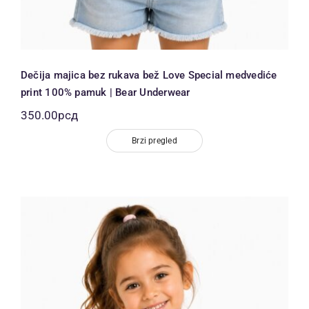
Dečija majica bez rukava bež Love Special medvediće
print 100% pamuk | Bear Underwear
350.00
рсд
Brzi pregled