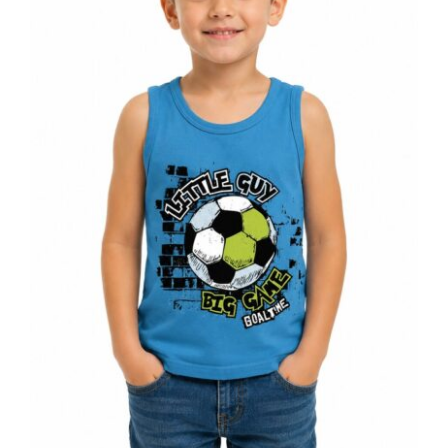
Dečija majica bez rukava plava fudbal
Little Guy print 100% pamuk | Bear
Underwear