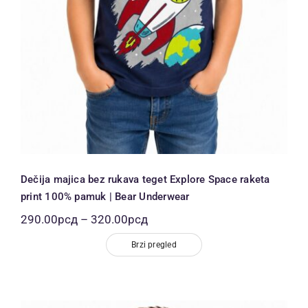
Dečija majica bez rukava teget Explore Space raketa
print 100% pamuk | Bear Underwear
Распон
290.00
рсд
–
320.00
рсд
цена:
од
Brzi pregled
290.00рсд
до
320.00рсд