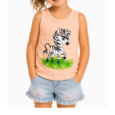
Dečija majica bez rukava roze zebra
print 100% pamuk | Bear Underwear