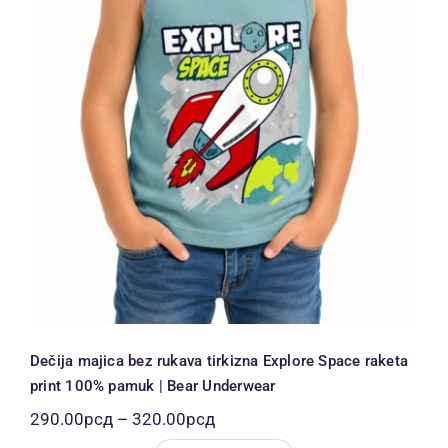
Dečija majica bez rukava tirkizna
Explore Space raketa print 100%
pamuk | Bear Underwear
Dečija majica bez rukava tirkizna Explore Space raketa
print 100% pamuk | Bear Underwear
Распон
290.00
рсд
–
320.00
рсд
цена: