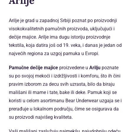
Arilje
Arilje je grad u zapadnoj Srbiji poznat po proizvodnji
visokokvalitetnih pamučnih proizvoda, uključujući i
dečije majice. Arilje ima dugu istoriju proizvodnje
tekstila, koja datira još od 19. veka, i danas je jedan od
najvećih regiona za uzgoj pamuka u Evropi.
Pamučne dečije majice
proizvedene u
Arilju
poznate
su po svojoj mekoći i izdržljivosti i komforu, što ih čini
pravim izborom za decu svih uzrasta, bilo da biraju
mališani ili mame i tate, bake ili deke. Pamuk koji se
koristi u celom asortimanu Bear Underwear uzgaja se i
prerađuje u lokalnom području, čime se osigurava da
su proizvodi najvišeg kvaliteta.
Vaši mališani zaslužuju najmekšu, najudobniju odeću,