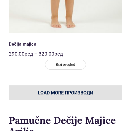
Dečija majica
Распон
290.00
рсд
–
320.00
рсд
цена:
од
Brzi pregled
290.00рсд
до
320.00рсд
LOAD MORE ПРОИЗВОДИ
Pamučne Dečije Majice