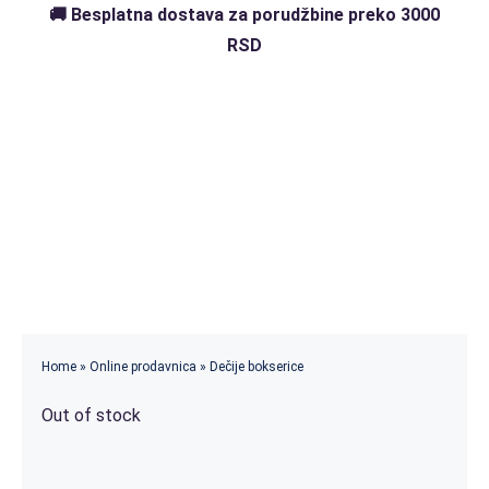
Skip
🚚 Besplatna dostava za porudžbine preko 3000
to
RSD
content
Home
»
Online prodavnica
»
Dečije bokserice
Out of stock