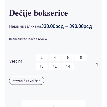
Dečije bokserice
Распо
330.00
рсд
–
390.00
рсд
Нема на залихама
цена:
од
Be the first to leave a review.
330.00
до
390.00
2
4
6
8
Veličina
10
12
14
Vodič za veličine