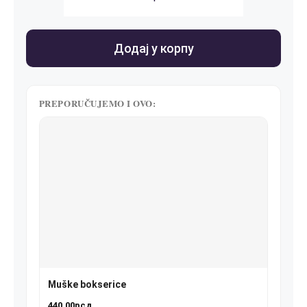
Dečije
bokserice
количина
Додај у корпу
PREPORUČUJEMO I OVO:
Muške bokserice
440.00
рсд