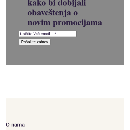
kako bi dobijali
obaveštenja o
novim promocijama
Pošaljite zahtev
O nama