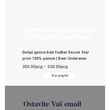
Dečije gaćice bele fudbal Soccer Star
print 100% pamuk | Bear Underwear
Dečije gaćice bele fudbal Soccer Star
print 100% pamuk | Bear Underwear
Распон
300.00
рсд
–
330.00
рсд
цена:
од
Brzi pregled
300.00рсд
до
330.00рсд
Ostavite Vaš email