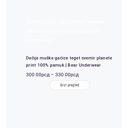
Dečije muške gaćice teget svemir
planete print 100% pamuk | Bear
Underwear
Dečije muške gaćice teget svemir planete
print 100% pamuk | Bear Underwear
Распон
300.00
рсд
–
330.00
рсд
цена:
од
Brzi pregled
300.00рсд
до
330.00рсд