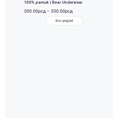
100% pamuk | Bear Underwear
Распон
300.00
рсд
–
330.00
рсд
цена:
од
Brzi pregled
300.00рсд
до
330.00рсд