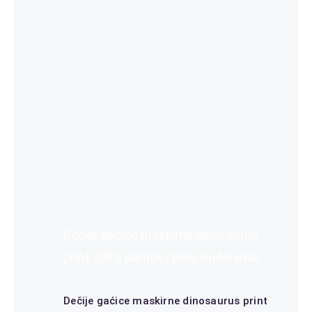
Dečije gaćice maskirne dinosaurus
print 100% pamuk | Bear Underwear
Dečije gaćice maskirne dinosaurus print