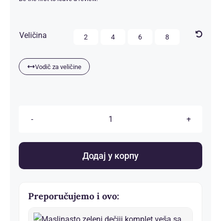
Kontakt

Veličina
2
4
6
8
Vodič za veličine
Dečije
pidžame
количина
Додај у корпу
Preporučujemo i ovo: