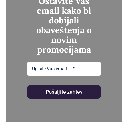
Ostavite Vaš
email kako bi
dobijali
obaveštenja o
novim
promocijama
Pošaljite zahtev