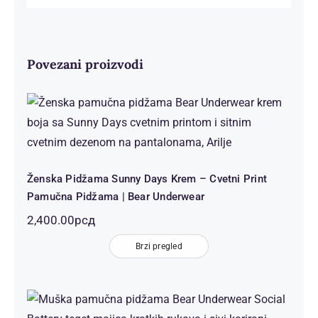
Povezani proizvodi
Ženska Pidžama Sunny Days Krem –
Cvetni Print Pamučna Pidžama |
Bear Underwear
Ženska Pidžama Sunny Days Krem – Cvetni Print
Pamučna Pidžama | Bear Underwear
2,400.00
рсд
Brzi pregled
Muška Pidžama Social Battery Teget