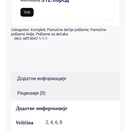
640.00
рсд
цена
цена
је
је:
Vidi
била:
512.00рсд.
640.00рсд.
Categories:
Kompleti
,
Pamučne dečije pidžame
,
Pamučne
pidžame Arilje
,
Pidžame za dečake
SKU:
ART3047-1-1-1
Додатне информације
Рецензије (0)
Додатне информације
Veličina
2, 4, 6, 8