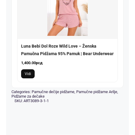
Luna Bebi Dol Roze Wild Love – Ženska
Pamučna Pidžama 95% Pamuk | Bear Underwear
1,400.00
рсд
Vidi
Categories:
Pamučne dečije pidžame
,
Pamučne pidžame Arilje
,
Pidžame za dečake
SKU:
ART3089-3-1-1