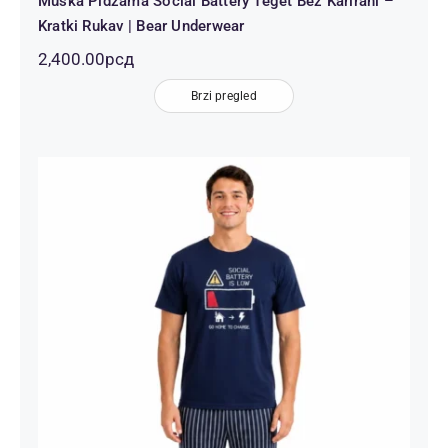
Muška Pidžama Social Battery Teget Bež Karirani –
Kratki Rukav | Bear Underwear
2,400.00
рсд
Brzi pregled
Muška Pidžama Social Battery Teget
– Kratki Rukav i Prugaste Pantalone
| Bear Underwear