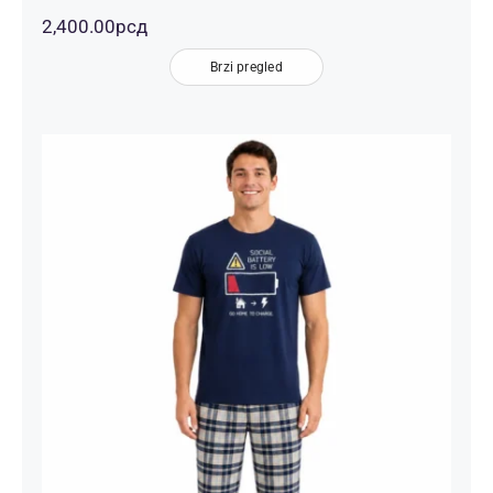
2,400.00
рсд
Brzi pregled
Muška Pidžama Social Battery Teget
Sivi Karirani – Kratki Rukav | Bear
Underwear