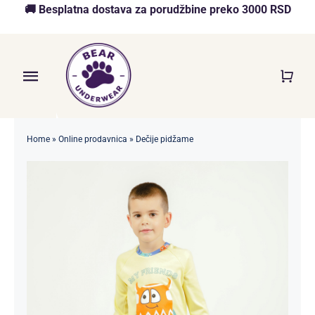
Skip
🚚 Besplatna dostava za porudžbine preko 3000 RSD
to
content
Toggle
Navigation
Početna
Home
»
Online prodavnica
»
Dečije pidžame
Akcija
O nama
Online Prodavnica
Blog