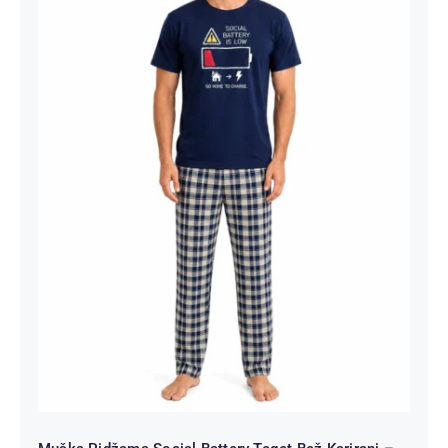
Muška Pidžama Social Battery Teget
Bež Karirani – Kratki Rukav | Bear
Underwear