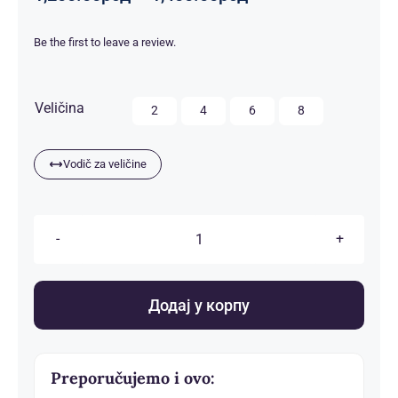
цена:
од
Be the first to leave a review.
1,200.00рсд
до
1,400.00рсд

Veličina
2
4
6
8
Vodič za veličine
Dečije
pidžame
количина
Додај у корпу
Preporučujemo i ovo: