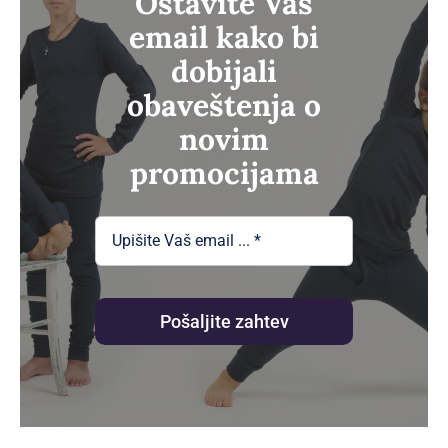
Ostavite Vaš
email kako bi
dobijali
obaveštenja o
novim
promocijama
Pošaljite zahtev