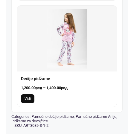
Dečije pidžame
Распон
1,200.00
рсд
–
1,400.00
рсд
цена:
Vidi
од
1,200.00рсд
до
Categories:
Pamučne dečije pidžame
,
Pamučne pidžame Arilje
,
Pidžame za devojčice
1,400.00рсд
SKU:
ART3089-3-1-2