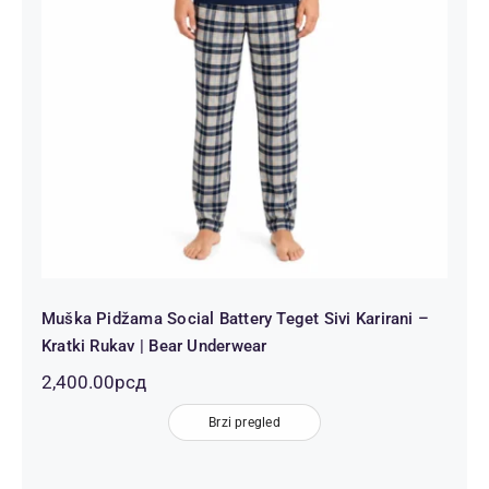
Sivi Karirani – Kratki Rukav | Bear
Underwear
Muška Pidžama Social Battery Teget Sivi Karirani –
Kratki Rukav | Bear Underwear
2,400.00
рсд
Brzi pregled