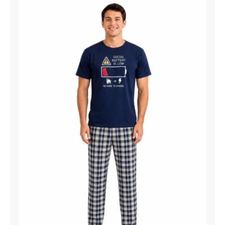
Muška Pidžama Social Battery Teget
Bež Karirani – Kratki Rukav | Bear
Underwear