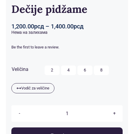
Dečije pidžame
Распон
1,200.00
рсд
–
1,400.00
рсд
цена:
Нема на залихама
од
1,200.00рсд
Be the first to leave a review.
до
1,400.00рсд

Veličina
2
4
6
8
Vodič za veličine
Dečije
pidžame
количина