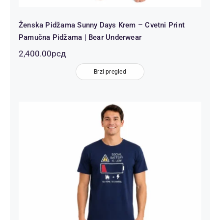
Ženska Pidžama Sunny Days Krem – Cvetni Print
Pamučna Pidžama | Bear Underwear
2,400.00
рсд
Brzi pregled
Muška Pidžama Social Battery Teget