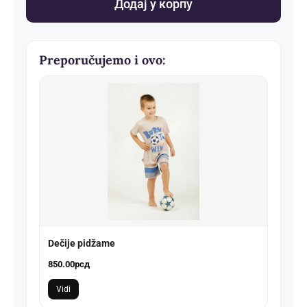
Додај у корпу
Preporučujemo i ovo:
Dečije pidžame
850.00
рсд
Vidi