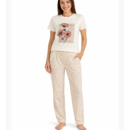
Ženska Pidžama Sunny Days Krem –
Cvetni Print Pamučna Pidžama |
Bear Underwear