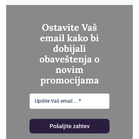
Ostavite Vaš
email kako bi
dobijali
obaveštenja o
novim
promocijama
Pošaljite zahtev