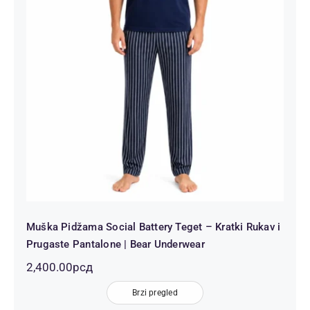
Muška Pidžama Social Battery Teget
– Kratki Rukav i Prugaste Pantalone
| Bear Underwear
Muška Pidžama Social Battery Teget – Kratki Rukav i
Prugaste Pantalone | Bear Underwear
2,400.00
рсд
Brzi pregled