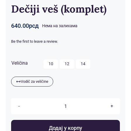
Dečiji veš (komplet)
640.00
рсд
Нема на залихама
Be the first to leave a review.

Veličina
10
12
14
Vodič za veličine
Dečiji
veš
(komplet)
Додај у корпу