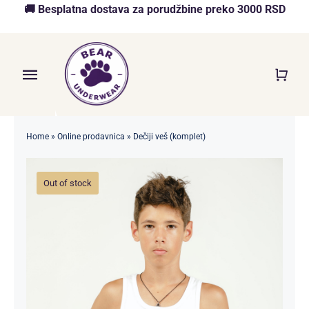
Skip
🚚 Besplatna dostava za porudžbine preko 3000 RSD
to
content
Toggle
Navigation
Početna
Home
»
Online prodavnica
»
Dečiji veš (komplet)
Akcija
Out of stock
O nama
Online Prodavnica
Blog