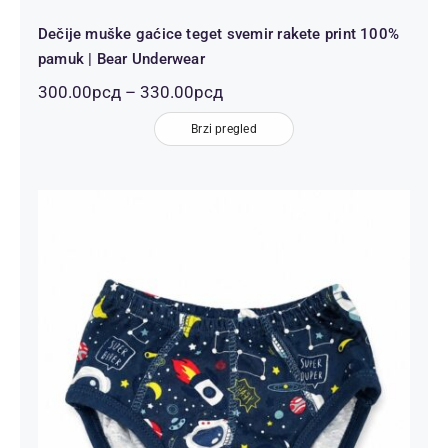
Dečije muške gaćice teget svemir rakete print 100%
pamuk | Bear Underwear
Распон
300.00
рсд
–
330.00
рсд
цена:
од
Brzi pregled
300.00рсд
до
330.00рсд
Dečije muške gaćice teget svemir
planete print 100% pamuk | Bear