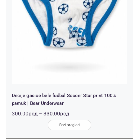
Dečije gaćice bele fudbal Soccer
Star print 100% pamuk | Bear
Underwear
Dečije gaćice bele fudbal Soccer Star print 100%
pamuk | Bear Underwear
Распон
300.00
рсд
–
330.00
рсд
цена:
од
Brzi pregled
300.00рсд
до