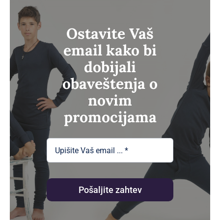
330.00рсд
Ostavite Vaš
email kako bi
dobijali
obaveštenja o
novim
promocijama
Pošaljite zahtev