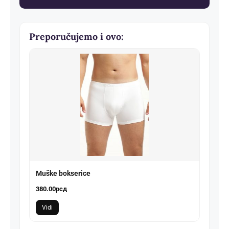
количина
Preporučujemo i ovo:
Muške bokserice
380.00
рсд
Vidi