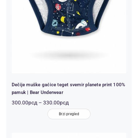
Underwear
Dečije muške gaćice teget svemir planete print 100%
pamuk | Bear Underwear
Распон
300.00
рсд
–
330.00
рсд
цена:
од
Brzi pregled
300.00рсд
до
330.00рсд