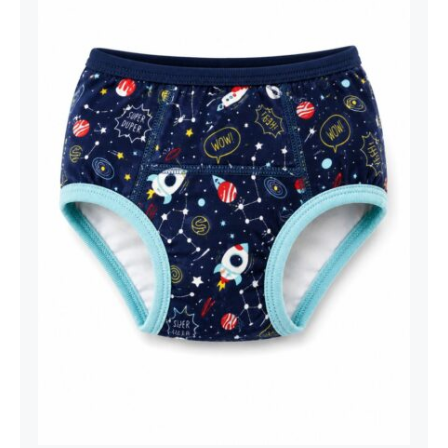
Dečije muške gaćice teget svemir
rakete print 100% pamuk | Bear
Underwear