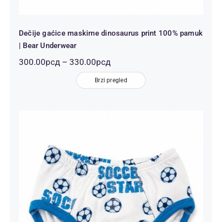
Dečije gaćice maskirne dinosaurus print 100% pamuk
| Bear Underwear
Распон
300.00
рсд
–
330.00
рсд
цена:
од
Brzi pregled
300.00рсд
до
330.00рсд