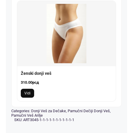
Ženski donji veš
310.00
рсд
Vidi
Categories:
Donji Veš za Dečake
,
Pamučni Dečiji Donji Veš
,
Pamučni Veš Arilje
SKU:
ART3045-1-1-1-1-1-1-1-1-1-1-1