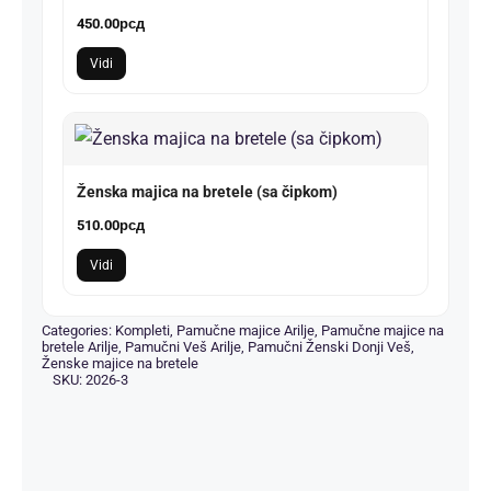
450.00
рсд
Vidi
Ženska majica na bretele (sa čipkom)
510.00
рсд
Vidi
Categories:
Kompleti
,
Pamučne majice Arilje
,
Pamučne majice na
bretele Arilje
,
Pamučni Veš Arilje
,
Pamučni Ženski Donji Veš
,
Ženske majice na bretele
SKU:
2026-3