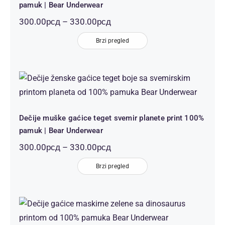
pamuk | Bear Underwear
Распон
300.00
рсд
–
330.00
рсд
цена:
Brzi pregled
од
300.00рсд
до
330.00рсд
Dečije muške gaćice teget svemir
planete print 100% pamuk | Bear
Underwear
Dečije muške gaćice teget svemir planete print 100%
pamuk | Bear Underwear
Распон
300.00
рсд
–
330.00
рсд
цена:
Brzi pregled
од
300.00рсд
до
330.00рсд
Dečije gaćice maskirne dinosaurus
print 100% pamuk | Bear
Underwear