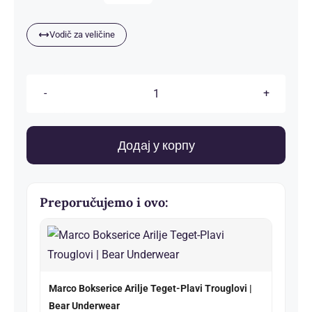
Vodič za veličine
Komplet
-
Ženska
Додај у корпу
majica,
ženski
donji
Preporučujemo i ovo:
veš
количина
Marco Bokserice Arilje Teget-Plavi Trouglovi |
Bear Underwear