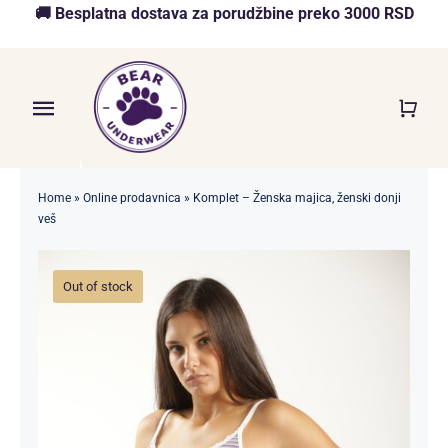
Skip
🚚 Besplatna dostava za porudžbine preko 3000 RSD
to
content
Toggle
Navigation
Početna
Home
»
Online prodavnica
»
Komplet – Ženska majica, ženski donji
veš
Akcija
O nama
Out of stock
Online Prodavnica
Blog