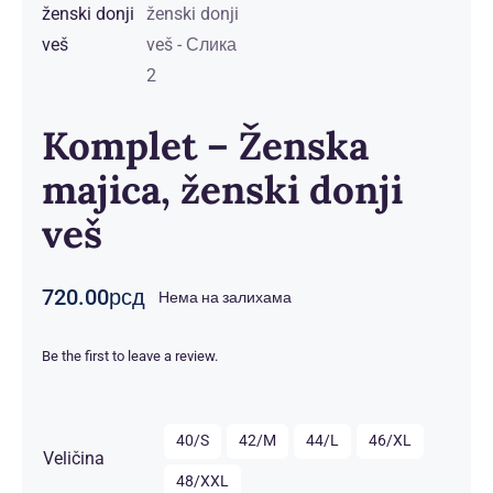
Komplet – Ženska
majica, ženski donji
veš
720.00
рсд
Нема на залихама
Be the first to leave a review.

40/S
42/M
44/L
46/XL
Veličina
48/XXL