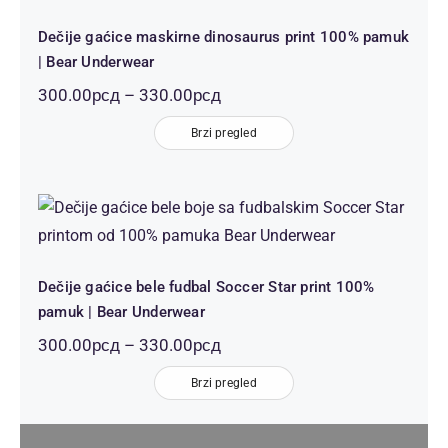
Dečije gaćice maskirne dinosaurus print 100% pamuk
| Bear Underwear
Распон
300.00
рсд
–
330.00
рсд
цена:
Brzi pregled
од
300.00рсд
до
330.00рсд
Dečije gaćice bele fudbal Soccer
Star print 100% pamuk | Bear
Underwear
Dečije gaćice bele fudbal Soccer Star print 100%
pamuk | Bear Underwear
Распон
300.00
рсд
–
330.00
рсд
цена:
Brzi pregled
од
300.00рсд
до