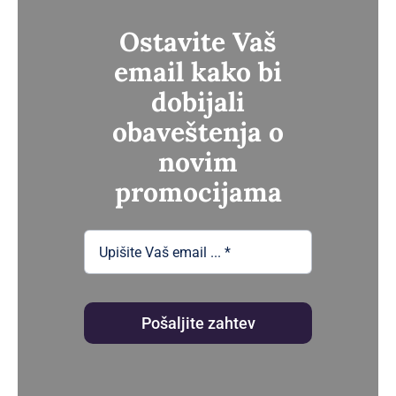
330.00рсд
Ostavite Vaš
email kako bi
dobijali
obaveštenja o
novim
promocijama
Pošaljite zahtev