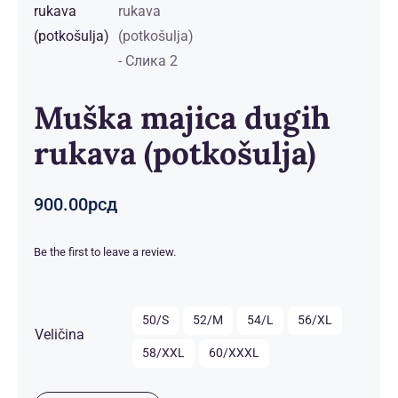
Muška majica dugih
rukava (potkošulja)
900.00
рсд
Be the first to leave a review.

50/S
52/M
54/L
56/XL
Veličina
58/XXL
60/XXXL