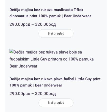
Dečija majica bez rukava maslinasta T-Rex
dinosaurus print 100% pamuk | Bear Underwear
Распон
290.00
рсд
–
320.00
рсд
цена:
од
Brzi pregled
290.00рсд
до
320.00рсд
Dečija majica bez rukava plava
fudbal Little Guy print 100% pamuk
| Bear Underwear
Dečija majica bez rukava plava fudbal Little Guy print
100% pamuk | Bear Underwear
Распон
290.00
рсд
–
320.00
рсд
цена:
од
Brzi pregled
290.00рсд