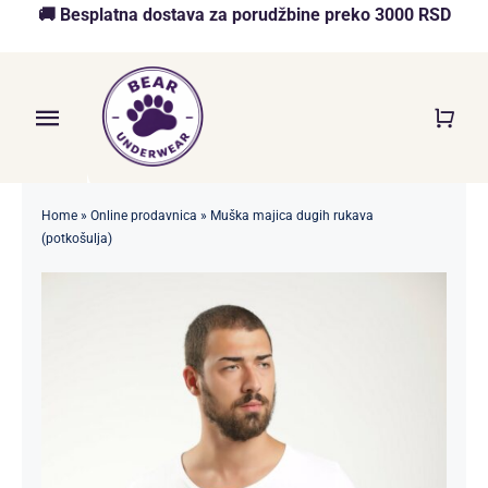
Skip
🚚 Besplatna dostava za porudžbine preko 3000 RSD
to
content
Toggle
Navigation
Početna
Home
»
Online prodavnica
»
Muška majica dugih rukava
(potkošulja)
Akcija
O nama
Online Prodavnica
Blog