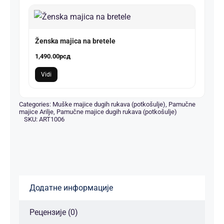
Ženska majica na bretele
1,490.00
рсд
Vidi
Categories:
Muške majice dugih rukava (potkošulje)
,
Pamučne
majice Arilje
,
Pamučne majice dugih rukava (potkošulje)
SKU:
ART1006
Додатне информације
Рецензије (0)