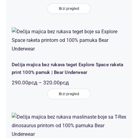
цена:
од
Brzi pregled
290.00рсд
до
320.00рсд
Dečija majica bez rukava teget
Explore Space raketa print 100%
pamuk | Bear Underwear
Dečija majica bez rukava teget Explore Space raketa
print 100% pamuk | Bear Underwear
Распон
290.00
рсд
–
320.00
рсд
цена:
од
Brzi pregled
290.00рсд
до
320.00рсд
Dečija majica bez rukava maslinasta
T-Rex dinosaurus print 100%
pamuk | Bear Underwear