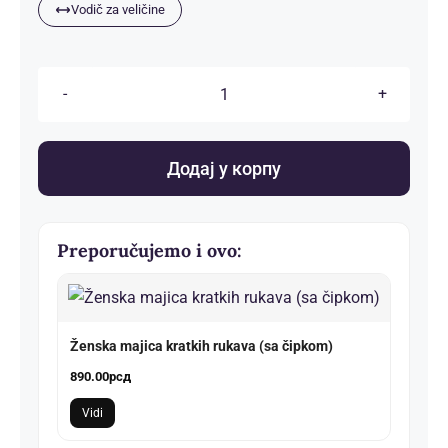
Vodič za veličine
Muška
majica
dugih
Додај у корпу
rukava
(potkošulja)
количина
Preporučujemo i ovo:
Ženska majica kratkih rukava (sa čipkom)
890.00
рсд
Vidi