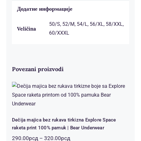
Додатне информације
50/S, 52/M, 54/L, 56/XL, 58/XXL,
Veličina
60/XXXL
Povezani proizvodi
Dečija majica bez rukava tirkizna
Explore Space raketa print 100%
pamuk | Bear Underwear
Dečija majica bez rukava tirkizna Explore Space
raketa print 100% pamuk | Bear Underwear
Распон
290.00
рсд
–
320.00
рсд