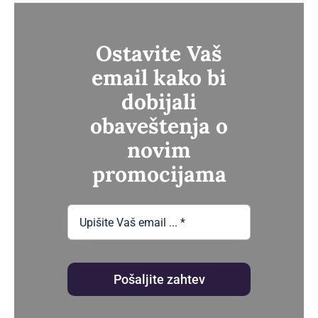
до
320.00рсд
Ostavite Vaš
email kako bi
dobijali
obaveštenja o
novim
promocijama
Pošaljite zahtev