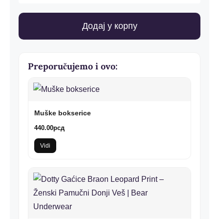
bokserice
количина
Додај у корпу
Preporučujemo i ovo:
Muške bokserice
440.00
рсд
Vidi