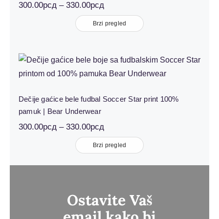
Распон
300.00
рсд
–
330.00
рсд
цена:
од
Brzi pregled
300.00рсд
до
330.00рсд
Dečije gaćice bele fudbal Soccer Star
print 100% pamuk | Bear
Underwear
Dečije gaćice bele fudbal Soccer Star print 100%
pamuk | Bear Underwear
Распон
300.00
рсд
–
330.00
рсд
цена:
од
Brzi pregled
300.00рсд
до
330.00рсд
Ostavite Vaš
email kako bi