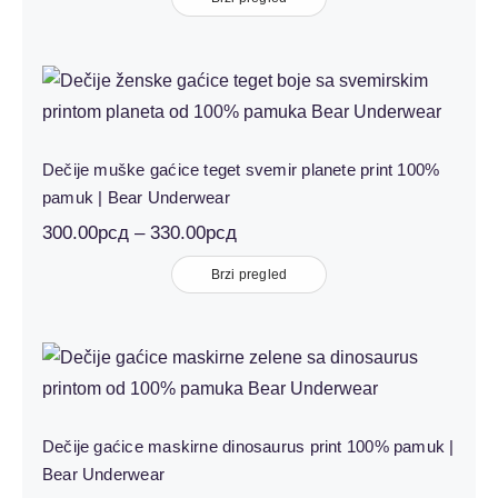
300.00рсд
до
330.00рсд
Dečije muške gaćice teget svemir
planete print 100% pamuk | Bear
Underwear
Dečije muške gaćice teget svemir planete print 100%
pamuk | Bear Underwear
Распон
300.00
рсд
–
330.00
рсд
цена:
од
Brzi pregled
300.00рсд
до
330.00рсд
Dečije gaćice maskirne dinosaurus
print 100% pamuk | Bear
Underwear
Dečije gaćice maskirne dinosaurus print 100% pamuk |
Bear Underwear