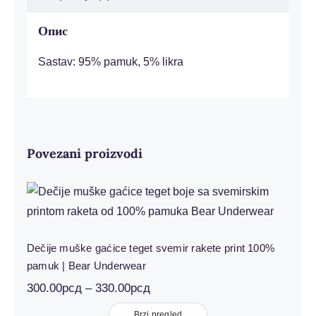
Опис
Sastav: 95% pamuk, 5% likra
Povezani proizvodi
Dečije muške gaćice teget svemir
rakete print 100% pamuk | Bear
Underwear
Dečije muške gaćice teget svemir rakete print 100%
pamuk | Bear Underwear
Распон
300.00
рсд
–
330.00
рсд
цена:
од
Brzi pregled