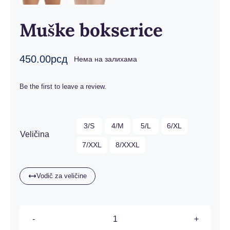
Muške bokserice
450.00
рсд
Нема на залихама
Be the first to leave a review.

3/S
4/M
5/L
6/XL
Veličina
7/XXL
8/XXXL
Vodič za veličine
Muške