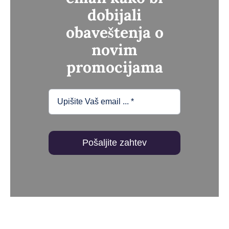
dobijali
obaveštenja o
novim
promocijama
Pošaljite zahtev