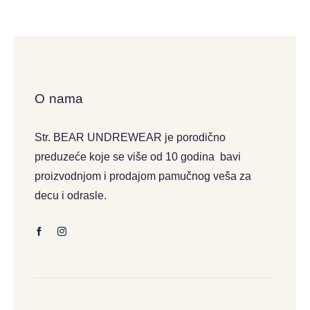
O nama
Str. BEAR UNDREWEAR je porodično
preduzeće koje se više od 10 godina bavi
proizvodnjom i prodajom pamučnog veša za
decu i odrasle.