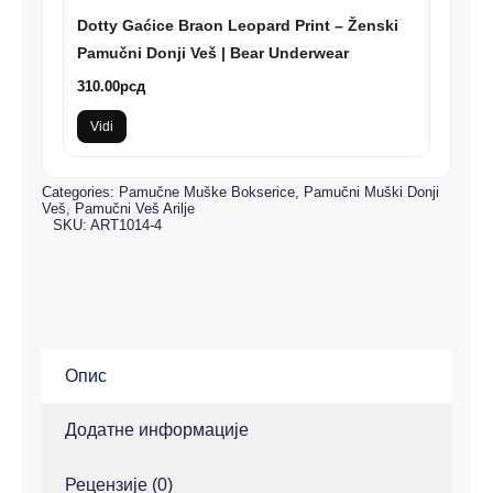
Dotty Gaćice Braon Leopard Print – Ženski
Pamučni Donji Veš | Bear Underwear
310.00
рсд
Vidi
Categories:
Pamučne Muške Bokserice
,
Pamučni Muški Donji
Veš
,
Pamučni Veš Arilje
SKU:
ART1014-4
Опис
Додатне информације
Рецензије (0)