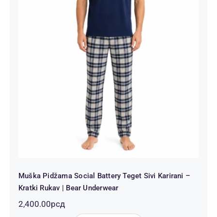
Muška Pidžama Social Battery Teget
Sivi Karirani – Kratki Rukav | Bear
Underwear
Muška Pidžama Social Battery Teget Sivi Karirani –
Kratki Rukav | Bear Underwear
2,400.00
рсд