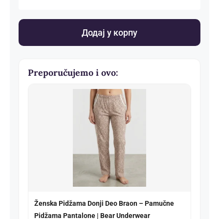
Muške
pamučne
pidžame
Додај у корпу
(kratke)
количина
Preporučujemo i ovo:
Ženska Pidžama Donji Deo Braon – Pamučne
Pidžama Pantalone | Bear Underwear