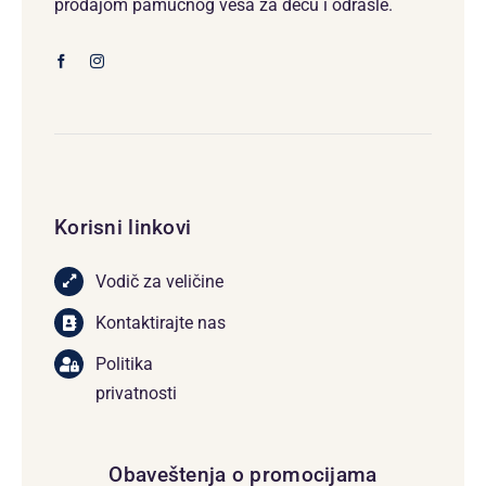
prodajom pamučnog veša za decu i odrasle.
Korisni linkovi
Vodič za veličine
Kontaktirajte nas
Politika
privatnosti
Obaveštenja o promocijama