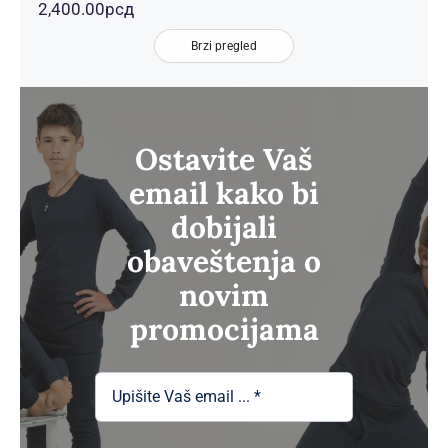
2,400.00
рсд
Brzi pregled
Ostavite Vaš
email kako bi
dobijali
obaveštenja o
novim
promocijama