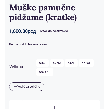
Muške pamučne
pidžame (kratke)
1,600.00
рсд
Нема на залихама
Be the first to leave a review.

50/S
52/M
54/L
56/XL
Veličina
58/XXL
Vodič za veličine