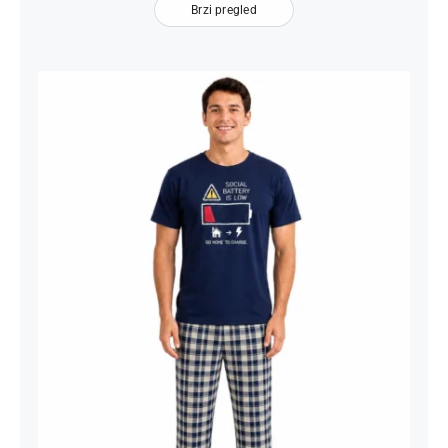
Brzi pregled
Muška Pidžama Social Battery Teget
Bež Karirani – Kratki Rukav | Bear
Underwear