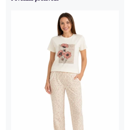
Ženska Pidžama Sunny Days Krem –
Cvetni Print Pamučna Pidžama |
Bear Underwear