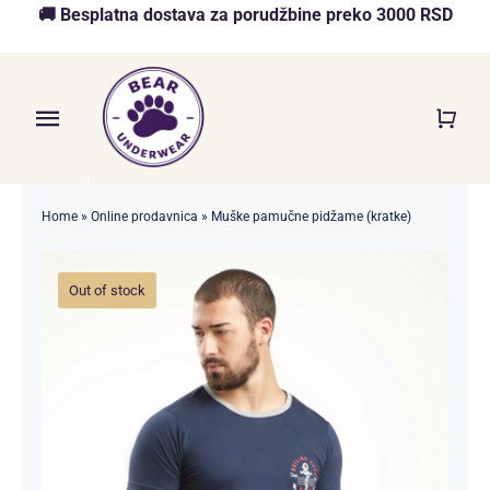
Skip
🚚 Besplatna dostava za porudžbine preko 3000 RSD
to
content
Toggle
Navigation
Početna
Home
»
Online prodavnica
»
Muške pamučne pidžame (kratke)
Akcija
Out of stock
O nama
Online Prodavnica
Blog